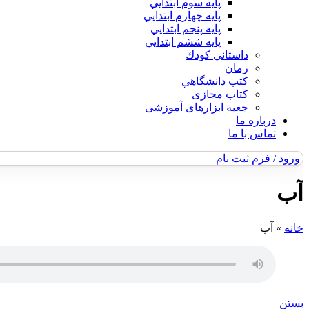
پايه سوم ابتدايي
پايه چهارم ابتدايي
پايه پنجم ابتدايي
پايه ششم ابتدايي
داستاني كودك
رمان
كتب دانشگاهي
کتاب مجازی
جعبه ابزارهای آموزشی
درباره ما
تماس با ما
ورود / فرم ثبت نام
آب
خانه
»
آب
بستن