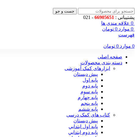
جست و جو
پشتیبانی :
66905651
- 021
0
علاقه مندی ها
0
موارد
0
تومان
فهرست
0
موارد
0
تومان
صفحه اصلی
دسته بندی محصولات
ابزارهای کمک آموزشی
پیش دبستان
پایه اول
پایه دوم
پایه سوم
پایه چهارم
پايه پنجم
پایه ششم
کتاب های کمک درسی
پیش دبستان
پايه اول ابتدايي
پايه دوم ابتدايي