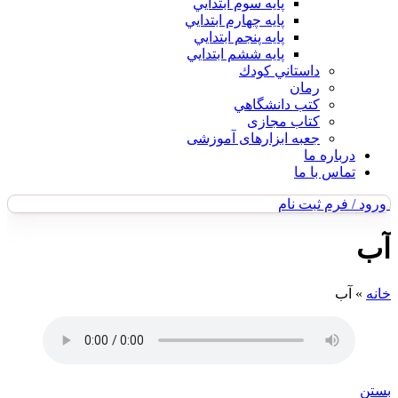
پايه سوم ابتدايي
پايه چهارم ابتدايي
پايه پنجم ابتدايي
پايه ششم ابتدايي
داستاني كودك
رمان
كتب دانشگاهي
کتاب مجازی
جعبه ابزارهای آموزشی
درباره ما
تماس با ما
ورود / فرم ثبت نام
آب
خانه
»
آب
بستن