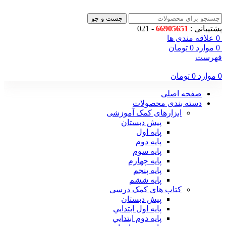
جست و جو
پشتیبانی :
66905651
- 021
0
علاقه مندی ها
0
موارد
0
تومان
فهرست
0
موارد
0
تومان
صفحه اصلی
دسته بندی محصولات
ابزارهای کمک آموزشی
پیش دبستان
پایه اول
پایه دوم
پایه سوم
پایه چهارم
پايه پنجم
پایه ششم
کتاب های کمک درسی
پیش دبستان
پايه اول ابتدايي
پايه دوم ابتدايي