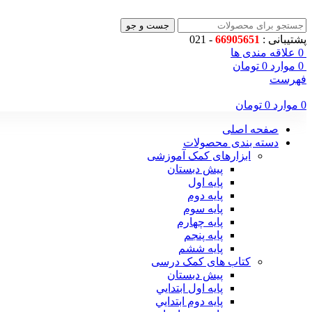
جست و جو
پشتیبانی :
66905651
- 021
0
علاقه مندی ها
0
موارد
0
تومان
فهرست
0
موارد
0
تومان
صفحه اصلی
دسته بندی محصولات
ابزارهای کمک آموزشی
پیش دبستان
پایه اول
پایه دوم
پایه سوم
پایه چهارم
پايه پنجم
پایه ششم
کتاب های کمک درسی
پیش دبستان
پايه اول ابتدايي
پايه دوم ابتدايي