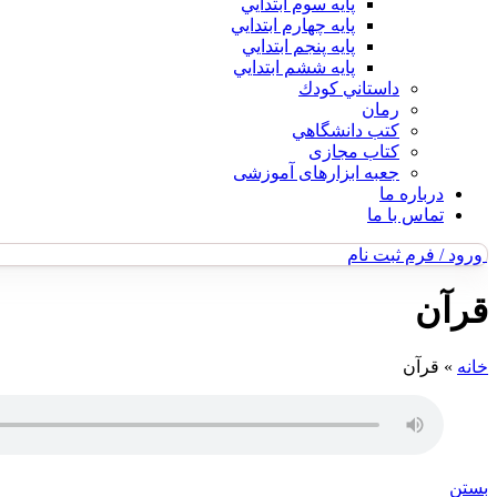
پايه سوم ابتدايي
پايه چهارم ابتدايي
پايه پنجم ابتدايي
پايه ششم ابتدايي
داستاني كودك
رمان
كتب دانشگاهي
کتاب مجازی
جعبه ابزارهای آموزشی
درباره ما
تماس با ما
ورود / فرم ثبت نام
قرآن
خانه
»
قرآن
بستن