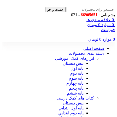
جست و جو
پشتیبانی :
66905651
- 021
0
علاقه مندی ها
0
موارد
0
تومان
فهرست
0
موارد
0
تومان
صفحه اصلی
دسته بندی محصولات
ابزارهای کمک آموزشی
پیش دبستان
پایه اول
پایه دوم
پایه سوم
پایه چهارم
پايه پنجم
پایه ششم
کتاب های کمک درسی
پیش دبستان
پايه اول ابتدايي
پايه دوم ابتدايي