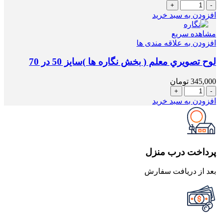
لوح
تصويري
افزودن به سبد خرید
معلم
(
مشاهده سریع
25
افزودن به علاقه مندی ها
تم
رياضي)
لوح تصويري معلم ( بخش نگاره ها )سایز 50 در 70
سیمی
عدد
345,000
تومان
لوح
تصويري
افزودن به سبد خرید
معلم
(
بخش
نگاره
ها
پرداخت درب منزل
)سایز
50
بعد از دریافت سفارش
در
70
عدد