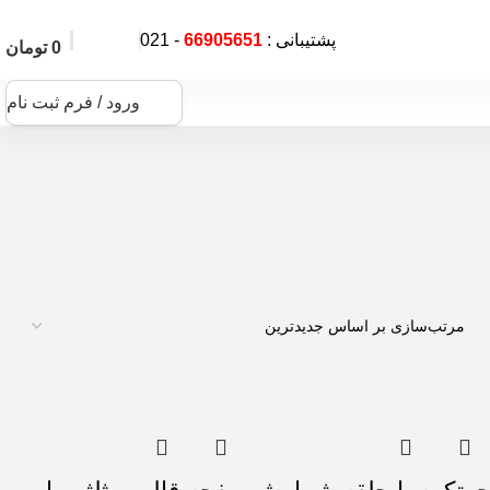
پشتیبانی :
66905651
- 021
0
تومان
ورود / فرم ثبت نام