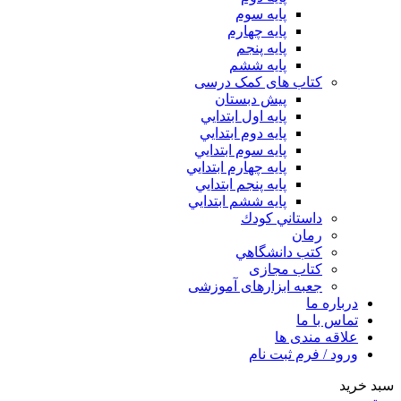
پایه سوم
پایه چهارم
پايه پنجم
پایه ششم
کتاب های کمک درسی
پیش دبستان
پايه اول ابتدايي
پايه دوم ابتدايي
پايه سوم ابتدايي
پايه چهارم ابتدايي
پايه پنجم ابتدايي
پايه ششم ابتدايي
داستاني كودك
رمان
كتب دانشگاهي
کتاب مجازی
جعبه ابزارهای آموزشی
درباره ما
تماس با ما
علاقه مندی ها
ورود / فرم ثبت نام
سبد خرید