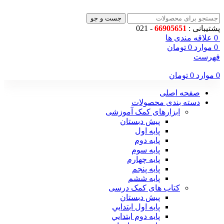
جست و جو
پشتیبانی :
66905651
- 021
0
علاقه مندی ها
0
موارد
0
تومان
فهرست
0
موارد
0
تومان
صفحه اصلی
دسته بندی محصولات
ابزارهای کمک آموزشی
پیش دبستان
پایه اول
پایه دوم
پایه سوم
پایه چهارم
پايه پنجم
پایه ششم
کتاب های کمک درسی
پیش دبستان
پايه اول ابتدايي
پايه دوم ابتدايي