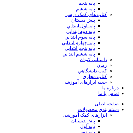
پايه پنجم
پایه ششم
کتاب های کمک درسی
پیش دبستان
پايه اول ابتدايي
پايه دوم ابتدايي
پايه سوم ابتدايي
پايه چهارم ابتدايي
پايه پنجم ابتدايي
پايه ششم ابتدايي
داستاني كودك
رمان
كتب دانشگاهي
کتاب مجازی
جعبه ابزارهای آموزشی
درباره ما
تماس با ما
صفحه اصلی
دسته بندی محصولات
ابزارهای کمک آموزشی
پیش دبستان
پایه اول
پایه دوم