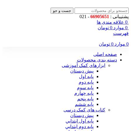
جست و جو
پشتیبانی :
66905651
- 021
0
علاقه مندی ها
0
موارد
0
تومان
فهرست
0
موارد
0
تومان
صفحه اصلی
دسته بندی محصولات
ابزارهای کمک آموزشی
پیش دبستان
پایه اول
پایه دوم
پایه سوم
پایه چهارم
پايه پنجم
پایه ششم
کتاب های کمک درسی
پیش دبستان
پايه اول ابتدايي
پايه دوم ابتدايي