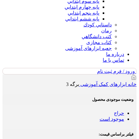
پايه سوم ابتدايي
پايه چهارم ابتدايي
پايه پنجم ابتدايي
پايه ششم ابتدايي
داستاني كودك
رمان
كتب دانشگاهي
کتاب مجازی
جعبه ابزارهای آموزشی
درباره ما
تماس با ما
ورود / فرم ثبت نام
خانه
ابزارهای کمک آموزشی
برگه 3
وضعیت موجودی محصول
حراج
موجود است
فیلتر براساس قیمت: