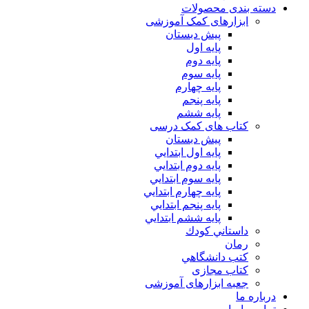
دسته بندی محصولات
ابزارهای کمک آموزشی
پیش دبستان
پایه اول
پایه دوم
پایه سوم
پایه چهارم
پايه پنجم
پایه ششم
کتاب های کمک درسی
پیش دبستان
پايه اول ابتدايي
پايه دوم ابتدايي
پايه سوم ابتدايي
پايه چهارم ابتدايي
پايه پنجم ابتدايي
پايه ششم ابتدايي
داستاني كودك
رمان
كتب دانشگاهي
کتاب مجازی
جعبه ابزارهای آموزشی
درباره ما