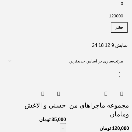
فیلتر
نمایش
9
12
18
24
مجموعه ماجراهای من
حسني و الاغش
ومامان
35,000
تومان
120,000
تومان