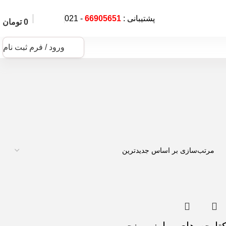
پشتیبانی :
66905651
- 021
0
تومان
ورود / فرم ثبت نام