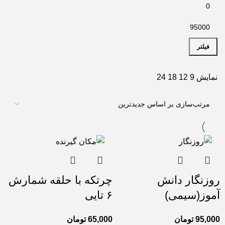
فیلتر
نمایش
9
12
18
24
روزنگار دانش
چرتکه با حلقه شمارش
آموز(سیمی)
۶ تایی
95,000
تومان
65,000
تومان