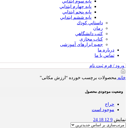
پايه سوم ابتدايي
پايه چهارم ابتدايي
پايه پنجم ابتدايي
پايه ششم ابتدايي
داستاني كودك
رمان
كتب دانشگاهي
کتاب مجازی
جعبه ابزارهای آموزشی
درباره ما
تماس با ما
ورود / فرم ثبت نام
خانه
محصولات برچسب خورده “ارزش مکانى”
وضعیت موجودی محصول
حراج
موجود است
نمایش
9
12
18
24