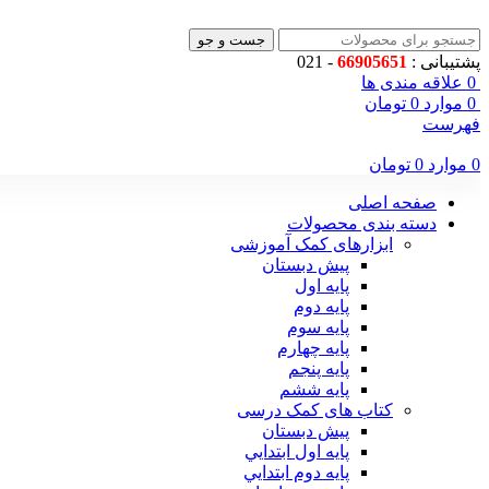
جست و جو
پشتیبانی :
66905651
- 021
0
علاقه مندی ها
0
موارد
0
تومان
فهرست
0
موارد
0
تومان
صفحه اصلی
دسته بندی محصولات
ابزارهای کمک آموزشی
پیش دبستان
پایه اول
پایه دوم
پایه سوم
پایه چهارم
پايه پنجم
پایه ششم
کتاب های کمک درسی
پیش دبستان
پايه اول ابتدايي
پايه دوم ابتدايي