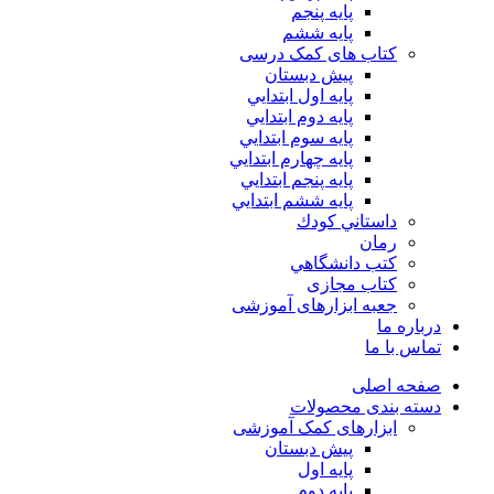
پايه پنجم
پایه ششم
کتاب های کمک درسی
پیش دبستان
پايه اول ابتدايي
پايه دوم ابتدايي
پايه سوم ابتدايي
پايه چهارم ابتدايي
پايه پنجم ابتدايي
پايه ششم ابتدايي
داستاني كودك
رمان
كتب دانشگاهي
کتاب مجازی
جعبه ابزارهای آموزشی
درباره ما
تماس با ما
صفحه اصلی
دسته بندی محصولات
ابزارهای کمک آموزشی
پیش دبستان
پایه اول
پایه دوم