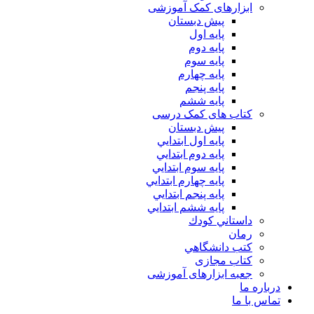
ابزارهای کمک آموزشی
پیش دبستان
پایه اول
پایه دوم
پایه سوم
پایه چهارم
پايه پنجم
پایه ششم
کتاب های کمک درسی
پیش دبستان
پايه اول ابتدايي
پايه دوم ابتدايي
پايه سوم ابتدايي
پايه چهارم ابتدايي
پايه پنجم ابتدايي
پايه ششم ابتدايي
داستاني كودك
رمان
كتب دانشگاهي
کتاب مجازی
جعبه ابزارهای آموزشی
درباره ما
تماس با ما