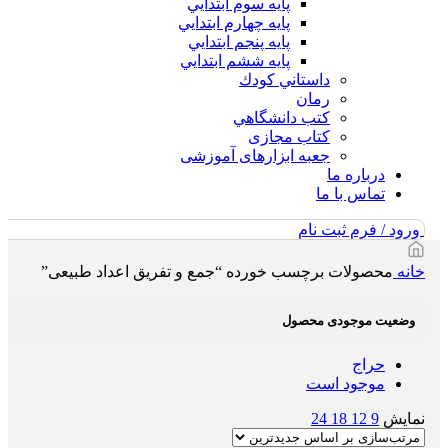
پايه سوم ابتدايي
پايه چهارم ابتدايي
پايه پنجم ابتدايي
پايه ششم ابتدايي
داستاني كودك
رمان
كتب دانشگاهي
کتاب مجازی
جعبه ابزارهای آموزشی
درباره ما
تماس با ما
ورود / فرم ثبت نام
خانه
محصولات برچسب خورده “جمع و تفریق اعداد طبیعی”
وضعیت موجودی محصول
حراج
موجود است
نمایش
9
12
18
24