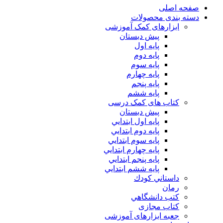
صفحه اصلی
دسته بندی محصولات
ابزارهای کمک آموزشی
پیش دبستان
پایه اول
پایه دوم
پایه سوم
پایه چهارم
پايه پنجم
پایه ششم
کتاب های کمک درسی
پیش دبستان
پايه اول ابتدايي
پايه دوم ابتدايي
پايه سوم ابتدايي
پايه چهارم ابتدايي
پايه پنجم ابتدايي
پايه ششم ابتدايي
داستاني كودك
رمان
كتب دانشگاهي
کتاب مجازی
جعبه ابزارهای آموزشی