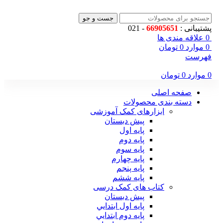
جست و جو
پشتیبانی :
66905651
- 021
0
علاقه مندی ها
0
موارد
0
تومان
فهرست
0
موارد
0
تومان
صفحه اصلی
دسته بندی محصولات
ابزارهای کمک آموزشی
پیش دبستان
پایه اول
پایه دوم
پایه سوم
پایه چهارم
پايه پنجم
پایه ششم
کتاب های کمک درسی
پیش دبستان
پايه اول ابتدايي
پايه دوم ابتدايي