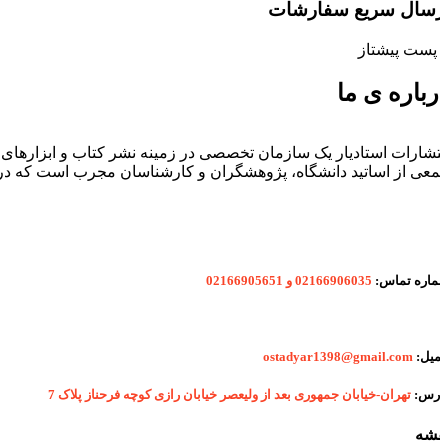
رسال سریع سفارشات
ا پست پیشتاز
رباره ی ما
نتشارات استادیار یک سازمان تخصصی در زمینه نشر کتاب و ابزارهای
معی از اساتید دانشگاه، پژوهشگران و کارشناسان مجرب است که در 
ماره
تماس:
02166906035 و 02166905651
یمیل:
ostadyar1398@gmail.com
درس:
تهران-خیابان جمهوری بعد از ولیعصر خیابان رازی کوچه فرحناز پلاک 7
قشه