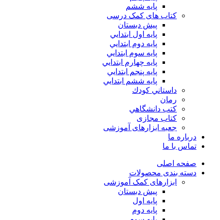
پایه ششم
کتاب های کمک درسی
پیش دبستان
پايه اول ابتدايي
پايه دوم ابتدايي
پايه سوم ابتدايي
پايه چهارم ابتدايي
پايه پنجم ابتدايي
پايه ششم ابتدايي
داستاني كودك
رمان
كتب دانشگاهي
کتاب مجازی
جعبه ابزارهای آموزشی
درباره ما
تماس با ما
صفحه اصلی
دسته بندی محصولات
ابزارهای کمک آموزشی
پیش دبستان
پایه اول
پایه دوم
پایه سوم