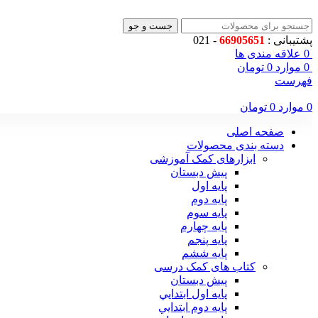
جست و جو
پشتیبانی :
66905651
- 021
0
علاقه مندی ها
0
موارد
0
تومان
فهرست
0
موارد
0
تومان
صفحه اصلی
دسته بندی محصولات
ابزارهای کمک آموزشی
پیش دبستان
پایه اول
پایه دوم
پایه سوم
پایه چهارم
پايه پنجم
پایه ششم
کتاب های کمک درسی
پیش دبستان
پايه اول ابتدايي
پايه دوم ابتدايي