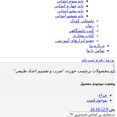
پايه سوم ابتدايي
پايه چهارم ابتدايي
پايه پنجم ابتدايي
پايه ششم ابتدايي
داستاني كودك
رمان
كتب دانشگاهي
کتاب مجازی
جعبه ابزارهای آموزشی
درباره ما
تماس با ما
ورود / فرم ثبت نام
انه
محصولات برچسب خورده “ضرب و تقسیم اعداد طبیعی”
وضعیت موجودی محصول
حراج
موجود است
ایش
9
12
18
24