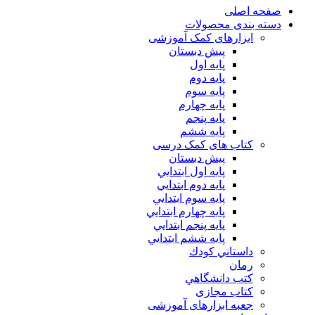
صفحه اصلی
دسته بندی محصولات
ابزارهای کمک آموزشی
پیش دبستان
پایه اول
پایه دوم
پایه سوم
پایه چهارم
پايه پنجم
پایه ششم
کتاب های کمک درسی
پیش دبستان
پايه اول ابتدايي
پايه دوم ابتدايي
پايه سوم ابتدايي
پايه چهارم ابتدايي
پايه پنجم ابتدايي
پايه ششم ابتدايي
داستاني كودك
رمان
كتب دانشگاهي
کتاب مجازی
جعبه ابزارهای آموزشی