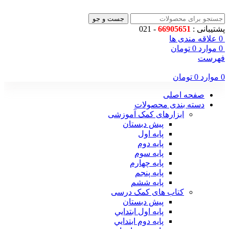
جست و جو
پشتیبانی :
66905651
- 021
0
علاقه مندی ها
0
موارد
0
تومان
فهرست
0
موارد
0
تومان
صفحه اصلی
دسته بندی محصولات
ابزارهای کمک آموزشی
پیش دبستان
پایه اول
پایه دوم
پایه سوم
پایه چهارم
پايه پنجم
پایه ششم
کتاب های کمک درسی
پیش دبستان
پايه اول ابتدايي
پايه دوم ابتدايي