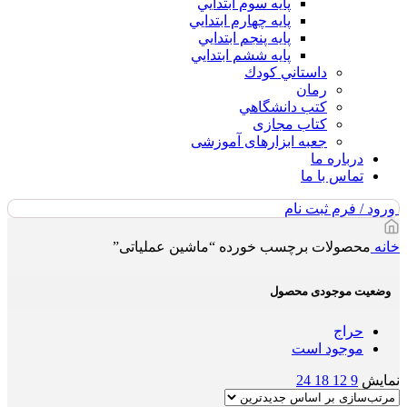
پايه سوم ابتدايي
پايه چهارم ابتدايي
پايه پنجم ابتدايي
پايه ششم ابتدايي
داستاني كودك
رمان
كتب دانشگاهي
کتاب مجازی
جعبه ابزارهای آموزشی
درباره ما
تماس با ما
ورود / فرم ثبت نام
خانه
محصولات برچسب خورده “ماشین عملیاتی”
وضعیت موجودی محصول
حراج
موجود است
نمایش
9
12
18
24