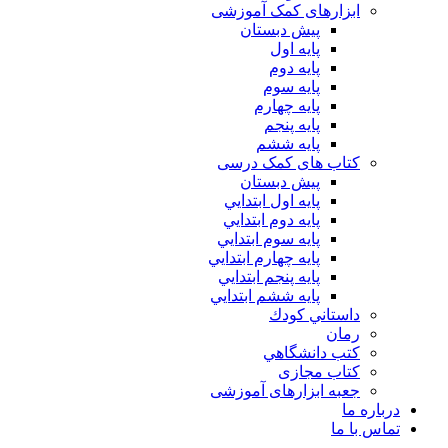
ابزارهای کمک آموزشی
پیش دبستان
پایه اول
پایه دوم
پایه سوم
پایه چهارم
پايه پنجم
پایه ششم
کتاب های کمک درسی
پیش دبستان
پايه اول ابتدايي
پايه دوم ابتدايي
پايه سوم ابتدايي
پايه چهارم ابتدايي
پايه پنجم ابتدايي
پايه ششم ابتدايي
داستاني كودك
رمان
كتب دانشگاهي
کتاب مجازی
جعبه ابزارهای آموزشی
درباره ما
تماس با ما