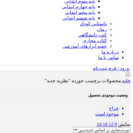
پايه سوم ابتدايي
پايه چهارم ابتدايي
پايه پنجم ابتدايي
پايه ششم ابتدايي
داستاني كودك
رمان
كتب دانشگاهي
کتاب مجازی
جعبه ابزارهای آموزشی
درباره ما
تماس با ما
ورود / فرم ثبت نام
خانه
محصولات برچسب خورده “نظریه جدید”
وضعیت موجودی محصول
حراج
موجود است
نمایش
9
12
18
24