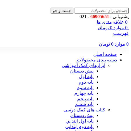
جست و جو
پشتیبانی :
66905651
- 021
0
علاقه مندی ها
0
موارد
0
تومان
فهرست
0
موارد
0
تومان
صفحه اصلی
دسته بندی محصولات
ابزارهای کمک آموزشی
پیش دبستان
پایه اول
پایه دوم
پایه سوم
پایه چهارم
پايه پنجم
پایه ششم
کتاب های کمک درسی
پیش دبستان
پايه اول ابتدايي
پايه دوم ابتدايي