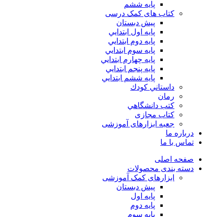
پایه ششم
کتاب های کمک درسی
پیش دبستان
پايه اول ابتدايي
پايه دوم ابتدايي
پايه سوم ابتدايي
پايه چهارم ابتدايي
پايه پنجم ابتدايي
پايه ششم ابتدايي
داستاني كودك
رمان
كتب دانشگاهي
کتاب مجازی
جعبه ابزارهای آموزشی
درباره ما
تماس با ما
صفحه اصلی
دسته بندی محصولات
ابزارهای کمک آموزشی
پیش دبستان
پایه اول
پایه دوم
پایه سوم