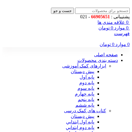
جست و جو
پشتیبانی :
66905651
- 021
0
علاقه مندی ها
0
موارد
0
تومان
فهرست
0
موارد
0
تومان
صفحه اصلی
دسته بندی محصولات
ابزارهای کمک آموزشی
پیش دبستان
پایه اول
پایه دوم
پایه سوم
پایه چهارم
پايه پنجم
پایه ششم
کتاب های کمک درسی
پیش دبستان
پايه اول ابتدايي
پايه دوم ابتدايي