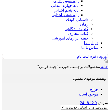
پايه سوم ابتدايي
پايه چهارم ابتدايي
پايه پنجم ابتدايي
پايه ششم ابتدايي
داستاني كودك
رمان
كتب دانشگاهي
کتاب مجازی
جعبه ابزارهای آموزشی
درباره ما
تماس با ما
ورود / فرم ثبت نام
خانه
محصولات برچسب خورده “چینه فومی”
وضعیت موجودی محصول
حراج
موجود است
نمایش
9
12
18
24