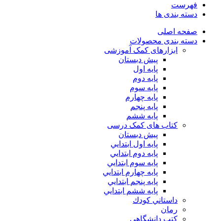
فهرست
دسته بندی ها
صفحه اصلی
دسته بندی محصولات
ابزارهای کمک آموزشی
پیش دبستان
پایه اول
پایه دوم
پایه سوم
پایه چهارم
پايه پنجم
پایه ششم
کتاب های کمک درسی
پیش دبستان
پايه اول ابتدايي
پايه دوم ابتدايي
پايه سوم ابتدايي
پايه چهارم ابتدايي
پايه پنجم ابتدايي
پايه ششم ابتدايي
داستاني كودك
رمان
كتب دانشگاهي