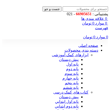
جست و جو
پشتیبانی :
66905651
- 021
0
علاقه مندی ها
0
موارد
0
تومان
فهرست
0
موارد
0
تومان
صفحه اصلی
دسته بندی محصولات
ابزارهای کمک آموزشی
پیش دبستان
پایه اول
پایه دوم
پایه سوم
پایه چهارم
پايه پنجم
پایه ششم
کتاب های کمک درسی
پیش دبستان
پايه اول ابتدايي
پايه دوم ابتدايي