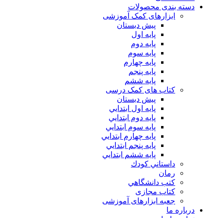
دسته بندی محصولات
ابزارهای کمک آموزشی
پیش دبستان
پایه اول
پایه دوم
پایه سوم
پایه چهارم
پايه پنجم
پایه ششم
کتاب های کمک درسی
پیش دبستان
پايه اول ابتدايي
پايه دوم ابتدايي
پايه سوم ابتدايي
پايه چهارم ابتدايي
پايه پنجم ابتدايي
پايه ششم ابتدايي
داستاني كودك
رمان
كتب دانشگاهي
کتاب مجازی
جعبه ابزارهای آموزشی
درباره ما