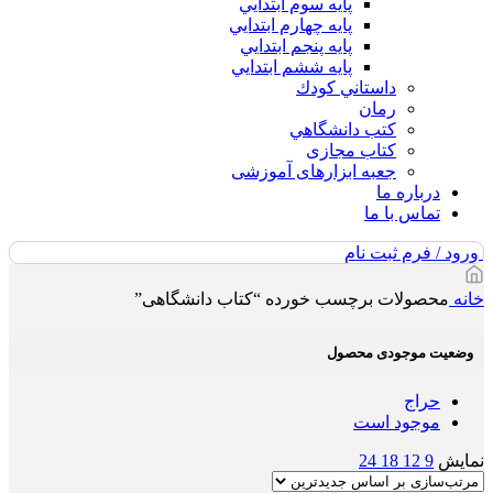
پايه سوم ابتدايي
پايه چهارم ابتدايي
پايه پنجم ابتدايي
پايه ششم ابتدايي
داستاني كودك
رمان
كتب دانشگاهي
کتاب مجازی
جعبه ابزارهای آموزشی
درباره ما
تماس با ما
ورود / فرم ثبت نام
خانه
محصولات برچسب خورده “کتاب دانشگاهی”
وضعیت موجودی محصول
حراج
موجود است
نمایش
9
12
18
24