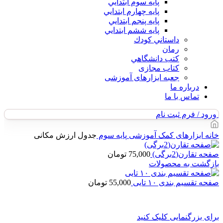
پايه سوم ابتدايي
پايه چهارم ابتدايي
پايه پنجم ابتدايي
پايه ششم ابتدايي
داستاني كودك
رمان
كتب دانشگاهي
کتاب مجازی
جعبه ابزارهای آموزشی
درباره ما
تماس با ما
ورود / فرم ثبت نام
خانه
ابزارهای کمک آموزشی
پایه سوم
جدول ارزش مکانی
صفحه تقارن(2برگی)
75,000
تومان
بازگشت به محصولات
صفحه تقسیم بندی ۱۰ تایی
55,000
تومان
برای بزرگنمایی کلیک کنید