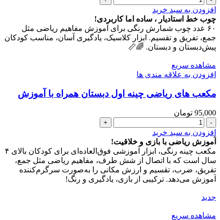
خط
افزودن به سبد خرید
ریاضی
چوب خط استادیار ، ساده اما کاربردی!
اول
۶۰ عدد چوب شمارش رنگی برای آموزش مفاهیم ریاضی مثل
دبستان
جمع، تفریق و تقسیم. ابزار کلاسیک، یادگیری آسان، مناسب کودکان
همراه
پیش‌دبستان و دبستان. 🌈📏
با
آموزش
مشاهده سریع
عدد
افزودن به علاقه مندی ها
مکعب های ریاضی چینه اول دبستان همراه با آموزش
95,000
تومان
مکعب
های
افزودن به سبد خرید
ریاضی
آموزش ریاضی با بازی و خلاقیت!
چینه
مکعب چینه رنگی، ابزار آموزشی فوق‌العاده‌ای برای کودکان بالای ۴
اول
سال است که با اتصال از شش طرف، مفاهیم ریاضی مثل جمع،
دبستان
تفریق، ضرب، تقسیم و ارزش مکانی را به‌صورت سرگرم‌کننده
همراه
آموزش می‌دهد. ترکیبی از بازی، یادگیری و رنگ!
با
آموزش
جدید
عدد
مشاهده سریع