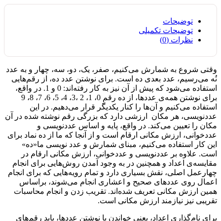
توضیحات
توضیحات تکمیلی
نظرات (0)
وقتی شروع به شمارش می
کنیم، صفر، یک، دو، سه، چهار و به عدد
نُه می
رسیم، عدد بعدی ده است. برای نوشتن عدد ده، از رقم
هایی
استفاده می
شود که پیش از آن نیز به کار رفته
اند: 0 و 1. در واقع،
برای نوشتن همه
ی عددها، از ده رقمِ 0، 1، 2 ،3، 4، 5، 6، 7، 8، 9
استفاده می
کنیم و آن
ها را کنار یکدیگر قرار می
دهیم. در این
عددنویسی، هر مکان ارزشی دارد که بزرگی رقم نوشته شده در آن
مکان را تعیین می
کند. در واقع، پایه و اساس عددنویسی و
عددخوانی، ارزش مکانی ارقام است و از آنجا که ما از ده نماد برای
این کار استفاده می
کنیم، مبنای شمارش و عدد نویسی ما«ده»
است. علاوه بر عددنویسی و عددخوانی، ارزش مکانی ارقام در
مقایسه
ی اعداد و همچنین در به وجود آمدن روش
هایی برای انجام
چهارعمل اصلی، نقش بسیاری دارد و تمام رویه
هایی که برای انجام
اعمال روی عددهای صحیح و اعشاری انجام می
شوند، براساس
همین ارزش مکانی تعریف شده
اند. تقریب زدن و انجام محاسبات
تقریبی نیز نیازمند ارزش مکانی است.
برای نام‌گذاری اعداد، یعنی خواندن یا نوشتن عددها، باید رقم‌های