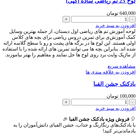
لوح 25 تم ریاضی ساده (کپی)
640,000
تومان
لوح
25
افزودن به سبد خرید
تم
لوحه آموزش تم های ریاضی اول دبستان، از جمله بهترین وسایل
ریاضی
کمک آموزش‌ی برای تمرین دروس ریاضی برای بچه های کلاس
ساده
اولی هستند. این لوح ها در برگه های پشت و رو با سطح گلاسه ارائه
(کپی)
شده اند. بنابراین بچه ها می توانند تمرین های ارائه شده را با استفاده
عدد
از ماژیک وایت برد روی لوح ها حل نمایند و مفاهیم را بهتر بیاموزند.
مشاهده سریع
افزودن به علاقه مندی ها
بادکنک جشن الفبا
100,000
تومان
بادکنک
جشن
افزودن به سبد خرید
الفبا
🎈
عدد
فروش ویژه بادکنک جشن الفبا
🎉
با بادکنک‌های رنگارنگ و جذاب، جشن الفبای دانش‌آموزان را به
یادماندنی‌تر کنید!