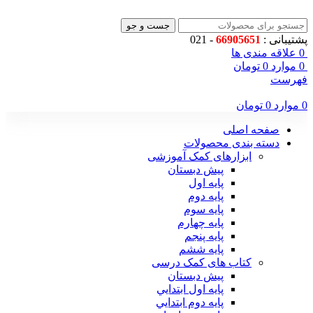
جست و جو
پشتیبانی :
66905651
- 021
0
علاقه مندی ها
0
موارد
0
تومان
فهرست
0
موارد
0
تومان
صفحه اصلی
دسته بندی محصولات
ابزارهای کمک آموزشی
پیش دبستان
پایه اول
پایه دوم
پایه سوم
پایه چهارم
پايه پنجم
پایه ششم
کتاب های کمک درسی
پیش دبستان
پايه اول ابتدايي
پايه دوم ابتدايي