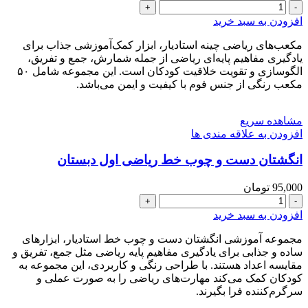
مکعب
آموزشی
افزودن به سبد خرید
چینه
ریاضی
مکعب‌های ریاضی چینه استادیار، ابزار کمک‌آموزشی جذاب برای
اول
یادگیری مفاهیم پایه‌ای ریاضی از جمله شمارش، جمع و تفریق،
دبستان
الگو‌سازی و تقویت خلاقیت کودکان است. این مجموعه شامل ۵۰
مدل
مکعب رنگی از جنس فوم با کیفیت و ایمن می‌باشد.
فومی
طرح
مشاهده سریع
جدید
افزودن به علاقه مندی ها
عدد
انگشتان دست و چوب خط ریاضی اول دبستان
95,000
تومان
انگشتان
دست
افزودن به سبد خرید
و
چوب
مجموعه آموزشی انگشتان دست و چوب خط استادیار، ابزارهای
خط
ساده و جذابی برای یادگیری مفاهیم پایه ریاضی مثل جمع، تفریق و
ریاضی
مقایسه اعداد هستند. با طراحی رنگی و کاربردی، این مجموعه به
اول
کودکان کمک می‌کند مهارت‌های ریاضی را به صورت عملی و
دبستان
سرگرم‌کننده فرا بگیرند.
عدد