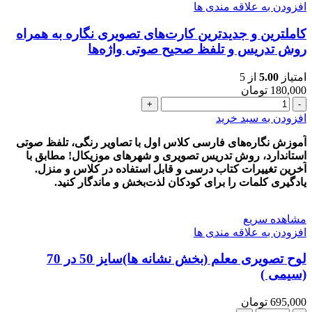
افزودن به علاقه مندی ها
کاملترین و جدیدترین کارت‌های تصویری نگاره به همراه
روش تدریس و تلفظ صحیح صوتی واژه‌ها
امتیاز
5.00
از 5
180,000
تومان
کاملترین
و
افزودن به سبد خرید
جدیدترین
کارت‌های
آموزش نگاره‌های فارسی کلاس اول با تصاویر رنگی، تلفظ صوتی
تصویری
استاندارد، روش تدریس تصویری و شهرهای موزیکال! مطابق با
نگاره
آخرین تغییرات کتاب درسی و قابل استفاده در کلاس و منزل.
به
یادگیری کلمات را برای کودکان لذت‌بخش و ماندگار کنید.
همراه
روش
مشاهده سریع
تدریس
افزودن به علاقه مندی ها
و
تلفظ
لوح تصويری معلم (بخش نشانه ها)سایز 50 در 70
صحیح
(سیمی )
صوتی
واژه‌ها
عدد
695,000
تومان