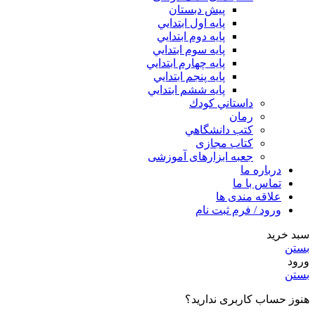
پیش دبستان
پايه اول ابتدايي
پايه دوم ابتدايي
پايه سوم ابتدايي
پايه چهارم ابتدايي
پايه پنجم ابتدايي
پايه ششم ابتدايي
داستاني كودك
رمان
كتب دانشگاهي
کتاب مجازی
جعبه ابزارهای آموزشی
درباره ما
تماس با ما
علاقه مندی ها
ورود / فرم ثبت نام
سبد خرید
بستن
ورود
بستن
هنوز حساب کاربری ندارید؟