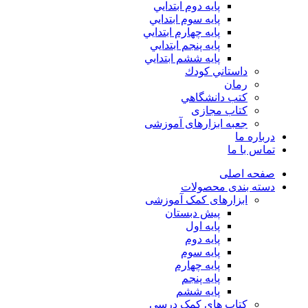
پايه دوم ابتدايي
پايه سوم ابتدايي
پايه چهارم ابتدايي
پايه پنجم ابتدايي
پايه ششم ابتدايي
داستاني كودك
رمان
كتب دانشگاهي
کتاب مجازی
جعبه ابزارهای آموزشی
درباره ما
تماس با ما
صفحه اصلی
دسته بندی محصولات
ابزارهای کمک آموزشی
پیش دبستان
پایه اول
پایه دوم
پایه سوم
پایه چهارم
پايه پنجم
پایه ششم
کتاب های کمک درسی