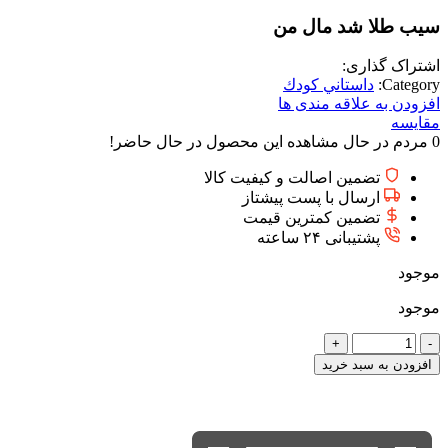
سيب طلا شد مال من
اشتراک گذاری:
Category:
داستاني كودك
افزودن به علاقه مندی ها
مقایسه
0
مردم در حال مشاهده این محصول در حال حاضر!
تضمین اصالت و کیفیت کالا
ارسال با پست پیشتاز
تضمین کمترین قیمت
پشتیبانی ۲۴ ساعته
موجود
موجود
سيب
طلا
افزودن به سبد خرید
شد
مال
من
عدد