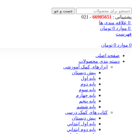
جست و جو
پشتیبانی :
66905651
- 021
0
علاقه مندی ها
0
موارد
0
تومان
فهرست
0
موارد
0
تومان
صفحه اصلی
دسته بندی محصولات
ابزارهای کمک آموزشی
پیش دبستان
پایه اول
پایه دوم
پایه سوم
پایه چهارم
پايه پنجم
پایه ششم
کتاب های کمک درسی
پیش دبستان
پايه اول ابتدايي
پايه دوم ابتدايي