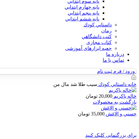
پايه سوم ابتدايي
پايه چهارم ابتدايي
پايه پنجم ابتدايي
پايه ششم ابتدايي
داستاني كودك
رمان
كتب دانشگاهي
کتاب مجازی
جعبه ابزارهای آموزشی
درباره ما
تماس با ما
ورود / فرم ثبت نام
خانه
داستاني كودك
سيب طلا شد مال من
خاله ياكريم
20,000
تومان
بازگشت به محصولات
حسني و الاغش
35,000
تومان
برای بزرگنمایی کلیک کنید