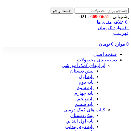
جست و جو
پشتیبانی :
66905651
- 021
0
علاقه مندی ها
0
موارد
0
تومان
فهرست
0
موارد
0
تومان
صفحه اصلی
دسته بندی محصولات
ابزارهای کمک آموزشی
پیش دبستان
پایه اول
پایه دوم
پایه سوم
پایه چهارم
پايه پنجم
پایه ششم
کتاب های کمک درسی
پیش دبستان
پايه اول ابتدايي
پايه دوم ابتدايي