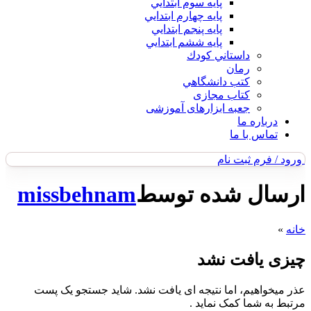
پايه سوم ابتدايي
پايه چهارم ابتدايي
پايه پنجم ابتدايي
پايه ششم ابتدايي
داستاني كودك
رمان
كتب دانشگاهي
کتاب مجازی
جعبه ابزارهای آموزشی
درباره ما
تماس با ما
ورود / فرم ثبت نام
ارسال شده توسط
missbehnam
خانه
»
چیزی یافت نشد
عذر میخواهیم، اما نتیجه ای یافت نشد. شاید جستجو یک پست
مرتبط به شما کمک نماید .