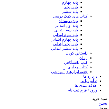
پایه چهارم
پايه پنجم
پایه ششم
کتاب های کمک درسی
پیش دبستان
پايه اول ابتدايي
پايه دوم ابتدايي
پايه سوم ابتدايي
پايه چهارم ابتدايي
پايه پنجم ابتدايي
پايه ششم ابتدايي
داستاني كودك
رمان
كتب دانشگاهي
کتاب مجازی
جعبه ابزارهای آموزشی
درباره ما
تماس با ما
علاقه مندی ها
ورود / فرم ثبت نام
سبد خرید
بستن
ورود