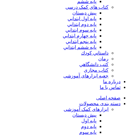
پایه ششم
کتاب های کمک درسی
پیش دبستان
پايه اول ابتدايي
پايه دوم ابتدايي
پايه سوم ابتدايي
پايه چهارم ابتدايي
پايه پنجم ابتدايي
پايه ششم ابتدايي
داستاني كودك
رمان
كتب دانشگاهي
کتاب مجازی
جعبه ابزارهای آموزشی
درباره ما
تماس با ما
صفحه اصلی
دسته بندی محصولات
ابزارهای کمک آموزشی
پیش دبستان
پایه اول
پایه دوم
پایه سوم