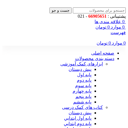
جست و جو
پشتیبانی :
66905651
- 021
0
علاقه مندی ها
0
موارد
0
تومان
فهرست
0
موارد
0
تومان
صفحه اصلی
دسته بندی محصولات
ابزارهای کمک آموزشی
پیش دبستان
پایه اول
پایه دوم
پایه سوم
پایه چهارم
پايه پنجم
پایه ششم
کتاب های کمک درسی
پیش دبستان
پايه اول ابتدايي
پايه دوم ابتدايي