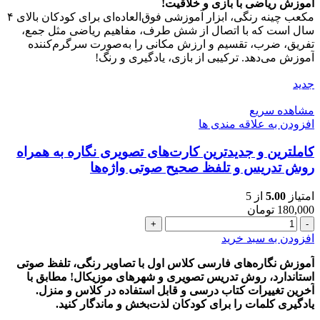
ریاضی
آموزش ریاضی با بازی و خلاقیت!
چینه
مکعب چینه رنگی، ابزار آموزشی فوق‌العاده‌ای برای کودکان بالای ۴
اول
سال است که با اتصال از شش طرف، مفاهیم ریاضی مثل جمع،
دبستان
تفریق، ضرب، تقسیم و ارزش مکانی را به‌صورت سرگرم‌کننده
همراه
آموزش می‌دهد. ترکیبی از بازی، یادگیری و رنگ!
با
آموزش
جدید
عدد
مشاهده سریع
افزودن به علاقه مندی ها
کاملترین و جدیدترین کارت‌های تصویری نگاره به همراه
روش تدریس و تلفظ صحیح صوتی واژه‌ها
امتیاز
5.00
از 5
180,000
تومان
کاملترین
و
افزودن به سبد خرید
جدیدترین
کارت‌های
آموزش نگاره‌های فارسی کلاس اول با تصاویر رنگی، تلفظ صوتی
تصویری
استاندارد، روش تدریس تصویری و شهرهای موزیکال! مطابق با
نگاره
آخرین تغییرات کتاب درسی و قابل استفاده در کلاس و منزل.
به
یادگیری کلمات را برای کودکان لذت‌بخش و ماندگار کنید.
همراه