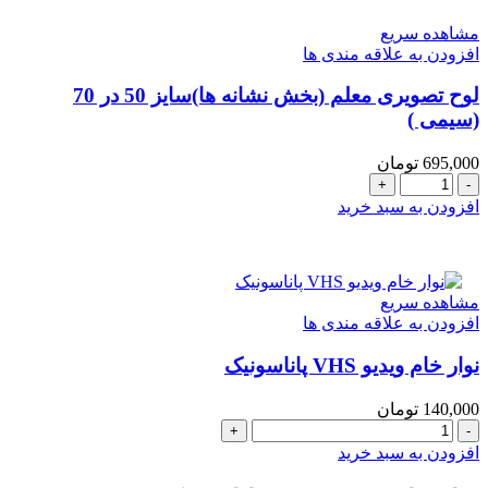
روش
مشاهده سریع
تدریس
افزودن به علاقه مندی ها
و
تلفظ
لوح تصويری معلم (بخش نشانه ها)سایز 50 در 70
صحیح
(سیمی )
صوتی
واژه‌ها
عدد
695,000
تومان
لوح
تصويری
افزودن به سبد خرید
معلم
(بخش
نشانه
ها)سایز
مشاهده سریع
50
افزودن به علاقه مندی ها
در
70
نوار خام ویدیو VHS پاناسونیک
(سیمی
)
عدد
140,000
تومان
نوار
خام
افزودن به سبد خرید
ویدیو