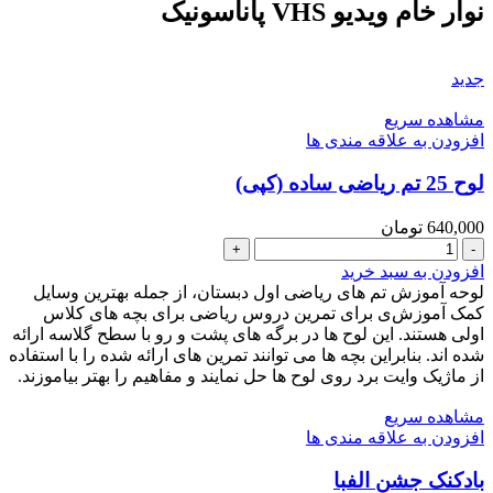
VHS
نوار خام ویدیو VHS پاناسونیک
پاناسونیک
عدد
جدید
مشاهده سریع
افزودن به علاقه مندی ها
لوح 25 تم ریاضی ساده (کپی)
640,000
تومان
لوح
25
افزودن به سبد خرید
تم
لوحه آموزش تم های ریاضی اول دبستان، از جمله بهترین وسایل
ریاضی
کمک آموزش‌ی برای تمرین دروس ریاضی برای بچه های کلاس
ساده
اولی هستند. این لوح ها در برگه های پشت و رو با سطح گلاسه ارائه
(کپی)
شده اند. بنابراین بچه ها می توانند تمرین های ارائه شده را با استفاده
عدد
از ماژیک وایت برد روی لوح ها حل نمایند و مفاهیم را بهتر بیاموزند.
مشاهده سریع
افزودن به علاقه مندی ها
بادکنک جشن الفبا