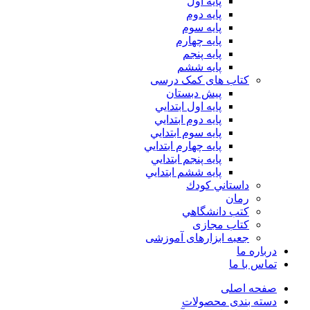
پایه اول
پایه دوم
پایه سوم
پایه چهارم
پايه پنجم
پایه ششم
کتاب های کمک درسی
پیش دبستان
پايه اول ابتدايي
پايه دوم ابتدايي
پايه سوم ابتدايي
پايه چهارم ابتدايي
پايه پنجم ابتدايي
پايه ششم ابتدايي
داستاني كودك
رمان
كتب دانشگاهي
کتاب مجازی
جعبه ابزارهای آموزشی
درباره ما
تماس با ما
صفحه اصلی
دسته بندی محصولات