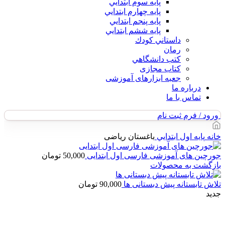
پايه سوم ابتدايي
پايه چهارم ابتدايي
پايه پنجم ابتدايي
پايه ششم ابتدايي
داستاني كودك
رمان
كتب دانشگاهي
کتاب مجازی
جعبه ابزارهای آموزشی
درباره ما
تماس با ما
ورود / فرم ثبت نام
خانه
پايه اول ابتدايي
باغستان ریاضی
جورچین های آموزشی فارسی اول ابتدایی
50,000
تومان
بازگشت به محصولات
تلاش تابستانه پیش دبستانی ها
90,000
تومان
جدید