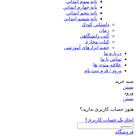
پايه سوم ابتدايي
پايه چهارم ابتدايي
پايه پنجم ابتدايي
پايه ششم ابتدايي
داستاني كودك
رمان
كتب دانشگاهي
کتاب مجازی
جعبه ابزارهای آموزشی
درباره ما
تماس با ما
علاقه مندی ها
ورود / فرم ثبت نام
سبد خرید
بستن
ورود
بستن
هنوز حساب کاربری ندارید؟
ایجاد یک حساب کاربری؟
فروشگاه