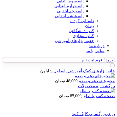
پايه سوم ابتدايي
پايه چهارم ابتدايي
پايه پنجم ابتدايي
پايه ششم ابتدايي
داستاني كودك
رمان
كتب دانشگاهي
کتاب مجازی
جعبه ابزارهای آموزشی
درباره ما
تماس با ما
ورود / فرم ثبت نام
خانه
ابزارهای کمک آموزشی
پایه اول
شابلون
محورهای دهم و صدم
48,000
تومان
بازگشت به محصولات
صفحه کسر با طلق
85,000
تومان
برای بزرگنمایی کلیک کنید