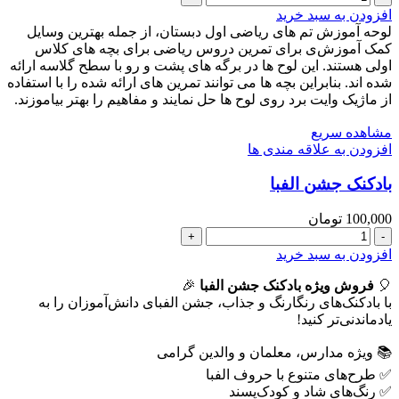
25
افزودن به سبد خرید
تم
لوحه آموزش تم های ریاضی اول دبستان، از جمله بهترین وسایل
ریاضی
کمک آموزش‌ی برای تمرین دروس ریاضی برای بچه های کلاس
ساده
اولی هستند. این لوح ها در برگه های پشت و رو با سطح گلاسه ارائه
(کپی)
شده اند. بنابراین بچه ها می توانند تمرین های ارائه شده را با استفاده
عدد
از ماژیک وایت برد روی لوح ها حل نمایند و مفاهیم را بهتر بیاموزند.
مشاهده سریع
افزودن به علاقه مندی ها
بادکنک جشن الفبا
100,000
تومان
بادکنک
جشن
افزودن به سبد خرید
الفبا
🎈
عدد
فروش ویژه بادکنک جشن الفبا
🎉
با بادکنک‌های رنگارنگ و جذاب، جشن الفبای دانش‌آموزان را به
یادماندنی‌تر کنید!
📚 ویژه مدارس، معلمان و والدین گرامی
✅ طرح‌های متنوع با حروف الفبا
✅ رنگ‌های شاد و کودک‌پسند