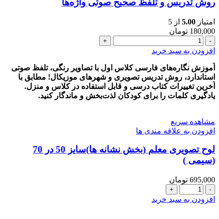
روش تدریس و تلفظ صحیح صوتی واژه‌ها
امتیاز
5.00
از 5
180,000
تومان
کاملترین
و
افزودن به سبد خرید
جدیدترین
کارت‌های
آموزش نگاره‌های فارسی کلاس اول با تصاویر رنگی، تلفظ صوتی
تصویری
استاندارد، روش تدریس تصویری و شهرهای موزیکال! مطابق با
نگاره
آخرین تغییرات کتاب درسی و قابل استفاده در کلاس و منزل.
به
یادگیری کلمات را برای کودکان لذت‌بخش و ماندگار کنید.
همراه
روش
مشاهده سریع
تدریس
افزودن به علاقه مندی ها
و
تلفظ
لوح تصويری معلم (بخش نشانه ها)سایز 50 در 70
صحیح
(سیمی )
صوتی
واژه‌ها
عدد
695,000
تومان
لوح
تصويری
افزودن به سبد خرید
معلم
(بخش