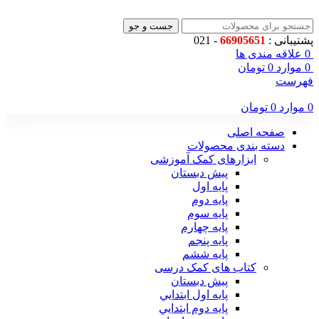
جست و جو
پشتیبانی :
66905651
- 021
0
علاقه مندی ها
0
موارد
0
تومان
فهرست
0
موارد
0
تومان
صفحه اصلی
دسته بندی محصولات
ابزارهای کمک آموزشی
پیش دبستان
پایه اول
پایه دوم
پایه سوم
پایه چهارم
پايه پنجم
پایه ششم
کتاب های کمک درسی
پیش دبستان
پايه اول ابتدايي
پايه دوم ابتدايي