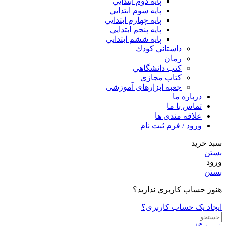
پايه دوم ابتدايي
پايه سوم ابتدايي
پايه چهارم ابتدايي
پايه پنجم ابتدايي
پايه ششم ابتدايي
داستاني كودك
رمان
كتب دانشگاهي
کتاب مجازی
جعبه ابزارهای آموزشی
درباره ما
تماس با ما
علاقه مندی ها
ورود / فرم ثبت نام
سبد خرید
بستن
ورود
بستن
هنوز حساب کاربری ندارید؟
ایجاد یک حساب کاربری؟