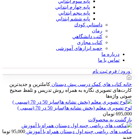
پايه سوم ابتدايي
پايه چهارم ابتدايي
پايه پنجم ابتدايي
پايه ششم ابتدايي
داستاني كودك
رمان
كتب دانشگاهي
کتاب مجازی
جعبه ابزارهای آموزشی
درباره ما
تماس با ما
ورود / فرم ثبت نام
خانه
کتاب های کمک درسی
پیش دبستان
کاملترین و جدیدترین
کارت‌های تصویری نگاره به همراه روش تدریس و تلفظ صحیح
صوتی واژه‌ها
لوح تصويری معلم (بخش نشانه ها)سایز 50 در 70 (سیمی )
695,000
تومان
بازگشت به محصولات
مکعب های ریاضی چینه اول دبستان همراه با آموزش
95,000
تومان
جدید