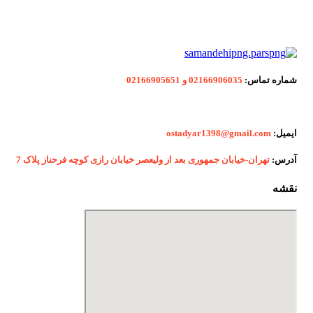
شماره
تماس:
02166906035 و 02166905651
ایمیل:
ostadyar1398@gmail.com
آدرس:
تهران-خیابان جمهوری بعد از ولیعصر خیابان رازی کوچه فرحناز پلاک 7
نقشه