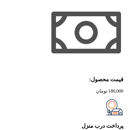
کارت‌های
تصویری
نگاره
به
همراه
روش
تدریس
و
تلفظ
صحیح
صوتی
واژه‌ها
عدد
قیمت محصول:​
180,000
تومان
پرداخت درب منزل