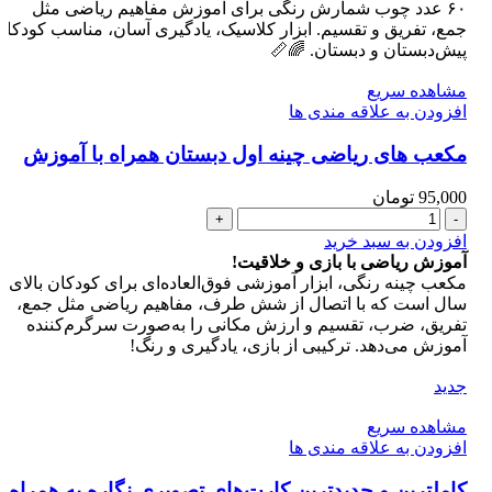
اول
۶۰ عدد چوب شمارش رنگی برای آموزش مفاهیم ریاضی مثل
دبستان
جمع، تفریق و تقسیم. ابزار کلاسیک، یادگیری آسان، مناسب کودکان
همراه
پیش‌دبستان و دبستان. 🌈📏
با
آموزش
مشاهده سریع
عدد
افزودن به علاقه مندی ها
مکعب های ریاضی چینه اول دبستان همراه با آموزش
95,000
تومان
مکعب
های
افزودن به سبد خرید
ریاضی
آموزش ریاضی با بازی و خلاقیت!
چینه
مکعب چینه رنگی، ابزار آموزشی
اول
سال است که با اتصال از شش طرف، مفاهیم ریاضی مثل جمع،
دبستان
تفریق، ضرب، تقسیم و ارزش مکانی را به‌صورت سرگرم‌کننده
همراه
آموزش می‌دهد. ترکیبی از بازی، یادگیری و رنگ!
با
آموزش
جدید
عدد
مشاهده سریع
افزودن به علاقه مندی ها
کاملترین و جدیدترین کارت‌های تصویری نگاره به همراه