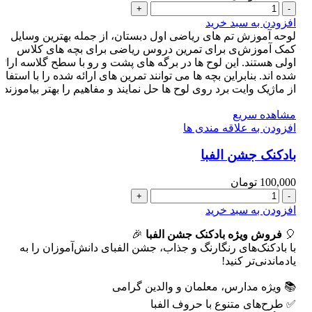
لوح
25
افزودن به سبد خرید
تم
لوحه آموزش تم های ریاضی اول دبستان، از جمله بهترین وسایل
ریاضی
کمک آموزش‌ی برای تمرین دروس ریاضی برای بچه های کلاس
ساده
اولی هستند. این لوح ها در برگه های پشت و رو با سطح گلاسه ارائه
(کپی)
شده اند. بنابراین بچه ها می توانند تمرین های ارائه شده را با استفاد
عدد
از ماژیک وایت برد روی لوح ها حل نمایند و مفاهیم را بهتر بیاموزند
مشاهده سریع
افزودن به علاقه مندی ها
بادکنک جشن الفبا
100,000
تومان
بادکنک
جشن
افزودن به سبد خرید
الفبا
🎈
عدد
فروش ویژه بادکنک جشن الفبا
🎉
با بادکنک‌های رنگارنگ و جذاب، جشن الفبای دانش‌آموزان را به
یادماندنی‌تر کنید!
📚 ویژه مدارس، معلمان و والدین گرامی
✅ طرح‌های متنوع با حروف الفبا