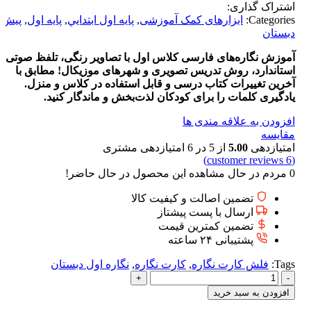
اشتراک گذاری:
Categories:
ابزارهای کمک آموزشی
,
پايه اول ابتدايي
,
پایه اول
,
پیش
دبستان
آموزش نگاره‌های فارسی کلاس اول با تصاویر رنگی، تلفظ صوتی
استاندارد، روش تدریس تصویری و شهرهای موزیکال! مطابق با
آخرین تغییرات کتاب درسی و قابل استفاده در کلاس و منزل.
یادگیری کلمات را برای کودکان لذت‌بخش و ماندگار کنید.
افزودن به علاقه مندی ها
مقایسه
امتیازدهی
5.00
از 5 در
6
امتیازدهی مشتری
customer reviews)
6
(
0
مردم در حال مشاهده این محصول در حال حاضر!
تضمین اصالت و کیفیت کالا
ارسال با پست پیشتاز
تضمین کمترین قیمت
پشتیبانی ۲۴ ساعته
Tags:
فلش کارت نگاره
,
کارت نگاره
,
نگاره اول دبستان
کاملترین
و
افزودن به سبد خرید
جدیدترین