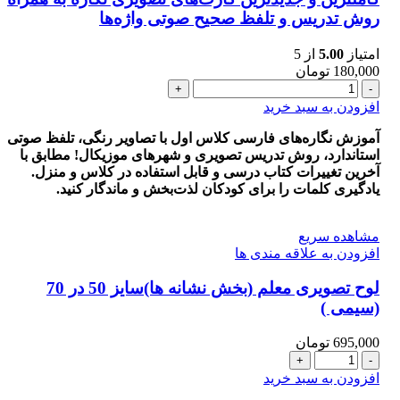
روش تدریس و تلفظ صحیح صوتی واژه‌ها
امتیاز
5.00
از 5
180,000
تومان
کاملترین
و
افزودن به سبد خرید
جدیدترین
کارت‌های
آموزش نگاره‌های فارسی کلاس اول با تصاویر رنگی، تلفظ صوتی
تصویری
استاندارد، روش تدریس تصویری و شهرهای موزیکال! مطابق با
نگاره
آخرین تغییرات کتاب درسی و قابل استفاده در کلاس و منزل.
به
یادگیری کلمات را برای کودکان لذت‌بخش و ماندگار کنید.
همراه
روش
مشاهده سریع
تدریس
افزودن به علاقه مندی ها
و
تلفظ
لوح تصويری معلم (بخش نشانه ها)سایز 50 در 70
صحیح
(سیمی )
صوتی
واژه‌ها
عدد
695,000
تومان
لوح
تصويری
افزودن به سبد خرید
معلم