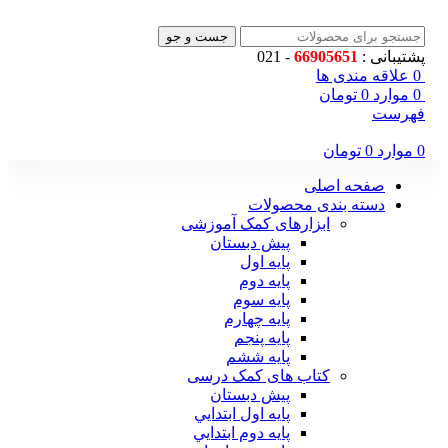
جست و جو
پشتیبانی :
66905651
- 021
0
علاقه مندی ها
0
موارد
0
تومان
فهرست
0
موارد
0
تومان
صفحه اصلی
دسته بندی محصولات
ابزارهای کمک آموزشی
پیش دبستان
پایه اول
پایه دوم
پایه سوم
پایه چهارم
پايه پنجم
پایه ششم
کتاب های کمک درسی
پیش دبستان
پايه اول ابتدايي
پايه دوم ابتدايي