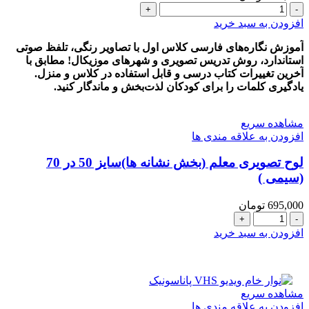
کاملترین
و
افزودن به سبد خرید
جدیدترین
کارت‌های
آموزش نگاره‌های فارسی کلاس اول با تصاویر رنگی، تلفظ صوتی
تصویری
استاندارد، روش تدریس تصویری و شهرهای موزیکال! مطابق با
نگاره
آخرین تغییرات کتاب درسی و قابل استفاده در کلاس و منزل.
به
یادگیری کلمات را برای کودکان لذت‌بخش و ماندگار کنید.
همراه
روش
مشاهده سریع
تدریس
افزودن به علاقه مندی ها
و
تلفظ
لوح تصويری معلم (بخش نشانه ها)سایز 50 در 70
صحیح
(سیمی )
صوتی
واژه‌ها
عدد
695,000
تومان
لوح
تصويری
افزودن به سبد خرید
معلم
(بخش
نشانه
ها)سایز
مشاهده سریع
50
افزودن به علاقه مندی ها
در