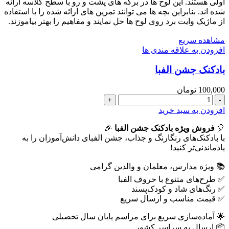
اولی هستند. این لوح ها در برگه های پشت و رو با سطح گلاسه ارائه
(کپی)
شده اند. بنابراین بچه ها می توانند تمرین های ارائه شده را با استفاده
عدد
از ماژیک وایت برد روی لوح ها حل نمایند و مفاهیم را بهتر بیاموزند.
مشاهده سریع
افزودن به علاقه مندی ها
بادکنک جشن الفبا
100,000
تومان
بادکنک
جشن
افزودن به سبد خرید
الفبا
🎈
عدد
فروش ویژه بادکنک جشن الفبا
🎉
با بادکنک‌های رنگارنگ و جذاب، جشن الفبای دانش‌آموزان را به
یادماندنی‌تر کنید!
📚 ویژه مدارس، معلمان و والدین گرامی
✅ طرح‌های متنوع با حروف الفبا
✅ رنگ‌های شاد و کودک‌پسند
✅ قیمت مناسب و ارسال سریع
🌟 آماده‌سازی سریع برای مراسم پایان سال تحصیلی
📦 ارسال به سراسر کشور