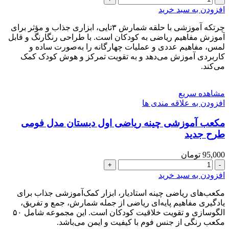
آموزشی
افزودن به سبد خرید
ریاضی
اول
چرتکه آموزشی با حلقه شمارش ۳تایی، ابزاری جذاب و مؤثر برای
و
آموزش مفاهیم ریاضی به کودکان است. با طراحی رنگارنگ و قابل
دوم
لمس، مفاهیم عددی و عملیات چهارگانه را به‌صورت ساده و
دبستان
کاربردی آموزش می‌دهد و به تقویت تمرکز و هوش کودک کمک
می‌کند.
طرح
جدید
عدد
مشاهده سریع
افزودن به علاقه مندی ها
مکعب آموزشی چینه ریاضی اول دبستان مدل فومی
طرح جدید
95,000
تومان
مکعب
آموزشی
افزودن به سبد خرید
چینه
ریاضی
مکعب‌های ریاضی چینه استادیار، ابزار کمک‌آموزشی جذاب برای
اول
یادگیری مفاهیم پایه‌ای ریاضی از جمله شمارش، جمع و تفریق،
دبستان
الگو‌سازی و تقویت خلاقیت کودکان است. این مجموعه شامل ۵۰
مدل
مکعب رنگی از جنس فوم با کیفیت و ایمن می‌باشد.