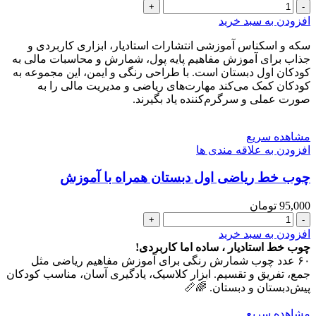
سکه
و
افزودن به سبد خرید
اسکناس
آموزشی
سکه و اسکناس آموزشی انتشارات استادیار، ابزاری کاربردی و
کتاب
جذاب برای آموزش مفاهیم پایه پول، شمارش و محاسبات مالی به
ریاضی
کودکان اول دبستان است. با طراحی رنگی و ایمن، این مجموعه به
اول
کودکان کمک می‌کند مهارت‌های ریاضی و مدیریت مالی را به
دبستان
صورت عملی و سرگرم‌کننده یاد بگیرند.
عدد
مشاهده سریع
افزودن به علاقه مندی ها
چوب خط ریاضی اول دبستان همراه با آموزش
95,000
تومان
چوب
خط
افزودن به سبد خرید
ریاضی
چوب خط استادیار ، ساده اما کاربردی!
اول
۶۰ عدد چوب شمارش رنگی برای آموزش مفاهیم ریاضی مثل
دبستان
جمع، تفریق و تقسیم. ابزار کلاسیک، یادگیری آسان، مناسب کودکان
همراه
پیش‌دبستان و دبستان. 🌈📏
با
آموزش
مشاهده سریع