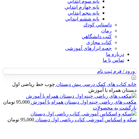
پايه سوم ابتدايي
پايه چهارم ابتدايي
پايه پنجم ابتدايي
پايه ششم ابتدايي
داستاني كودك
رمان
كتب دانشگاهي
کتاب مجازی
جعبه ابزارهای آموزشی
درباره ما
تماس با ما
ورود / فرم ثبت نام
خانه
کتاب های کمک درسی
پیش دبستان
چوب خط ریاضی اول
دبستان همراه با آموزش
مکعب های ریاضی چینه اول دبستان همراه با آموزش
95,000
تومان
بازگشت به محصولات
سکه و اسکناس آموزشی کتاب ریاضی اول دبستان
95,000
تومان