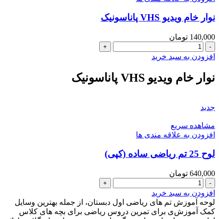
70
نوار خام ویدیو VHS پاناسونیک
(سیمی
)
عدد
140,000
تومان
نوار
خام
افزودن به سبد خرید
ویدیو
VHS
نوار خام ویدیو VHS پاناسونیک
پاناسونیک
عدد
جدید
مشاهده سریع
افزودن به علاقه مندی ها
لوح 25 تم ریاضی ساده (کپی)
640,000
تومان
لوح
25
افزودن به سبد خرید
تم
لوحه آموزش تم های ریاضی اول دبستان، از جمله بهترین وسایل
ریاضی
کمک آموزش‌ی برای تمرین دروس ریاضی برای بچه های کلاس
ساده