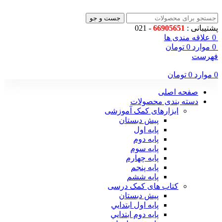
جست و جو
پشتیبانی :
66905651
- 021
0
علاقه مندی ها
0
موارد
0
تومان
فهرست
0
موارد
0
تومان
صفحه اصلی
دسته بندی محصولات
ابزارهای کمک آموزشی
پیش دبستان
پایه اول
پایه دوم
پایه سوم
پایه چهارم
پايه پنجم
پایه ششم
کتاب های کمک درسی
پیش دبستان
پايه اول ابتدايي
پايه دوم ابتدايي