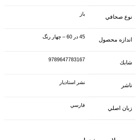
باز
نوع صحافي
45 در 60 – چهار رنگ
اندازه محصول
9789647783167
شابك
نشر استاديار
ناشر
فارسي
زبان اصلي