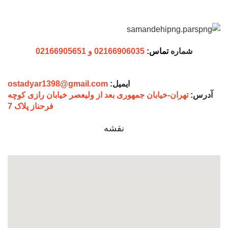
شماره
تماس:
02166906035 و 02166905651
ایمیل:
ostadyar1398@gmail.com
آدرس:
تهران-خیابان جمهوری بعد از ولیعصر خیابان رازی کوچه
فرحناز پلاک 7
نقشه