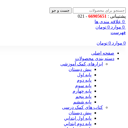
جست و جو
پشتیبانی :
66905651
- 021
0
علاقه مندی ها
0
موارد
0
تومان
فهرست
0
موارد
0
تومان
صفحه اصلی
دسته بندی محصولات
ابزارهای کمک آموزشی
پیش دبستان
پایه اول
پایه دوم
پایه سوم
پایه چهارم
پايه پنجم
پایه ششم
کتاب های کمک درسی
پیش دبستان
پايه اول ابتدايي
پايه دوم ابتدايي