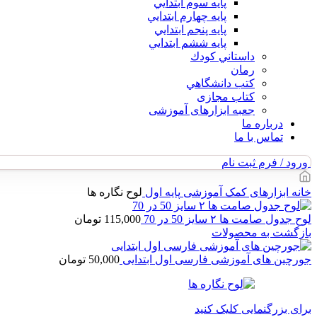
پايه سوم ابتدايي
پايه چهارم ابتدايي
پايه پنجم ابتدايي
پايه ششم ابتدايي
داستاني كودك
رمان
كتب دانشگاهي
کتاب مجازی
جعبه ابزارهای آموزشی
درباره ما
تماس با ما
ورود / فرم ثبت نام
خانه
ابزارهای کمک آموزشی
پایه اول
لوح نگاره ها
لوح جدول صامت ها ۲ سایز 50 در 70
115,000
تومان
بازگشت به محصولات
جورچین های آموزشی فارسی اول ابتدایی
50,000
تومان
برای بزرگنمایی کلیک کنید