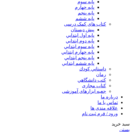
پایه سوم
پایه چهارم
پايه پنجم
پایه ششم
کتاب های کمک درسی
پیش دبستان
پايه اول ابتدايي
پايه دوم ابتدايي
پايه سوم ابتدايي
پايه چهارم ابتدايي
پايه پنجم ابتدايي
پايه ششم ابتدايي
داستاني كودك
رمان
كتب دانشگاهي
کتاب مجازی
جعبه ابزارهای آموزشی
درباره ما
تماس با ما
علاقه مندی ها
ورود / فرم ثبت نام
سبد خرید
بستن