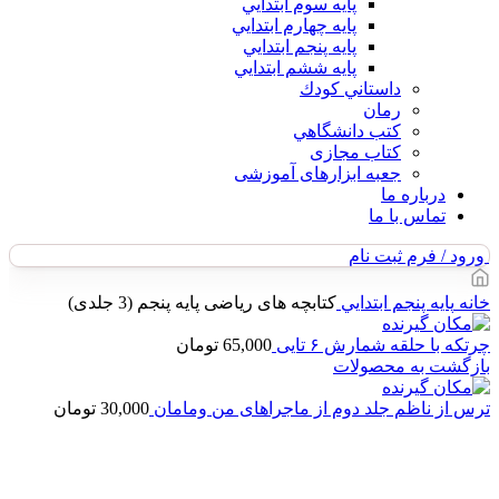
پايه سوم ابتدايي
پايه چهارم ابتدايي
پايه پنجم ابتدايي
پايه ششم ابتدايي
داستاني كودك
رمان
كتب دانشگاهي
کتاب مجازی
جعبه ابزارهای آموزشی
درباره ما
تماس با ما
ورود / فرم ثبت نام
خانه
پايه پنجم ابتدايي
کتابچه های ریاضی پایه پنجم (3 جلدی)
چرتکه با حلقه شمارش ۶ تایی
65,000
تومان
بازگشت به محصولات
ترس از ناظم جلد دوم از ماجراهای من ومامان
30,000
تومان