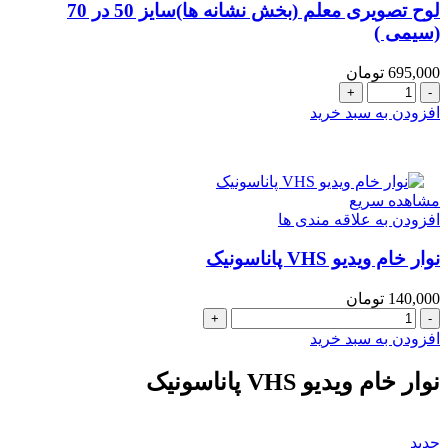
لوح تصويری معلم (بخش نشانه ها)سایز 50 در 70
صحیح
(سیمی )
صوتی
واژه‌ها
عدد
695,000
تومان
لوح
تصويری
افزودن به سبد خرید
معلم
(بخش
نشانه
ها)سایز
مشاهده سریع
50
افزودن به علاقه مندی ها
در
70
نوار خام ویدیو VHS پاناسونیک
(سیمی
)
عدد
140,000
تومان
نوار
خام
افزودن به سبد خرید
ویدیو
VHS
نوار خام ویدیو VHS پاناسونیک
پاناسونیک
عدد
جدید