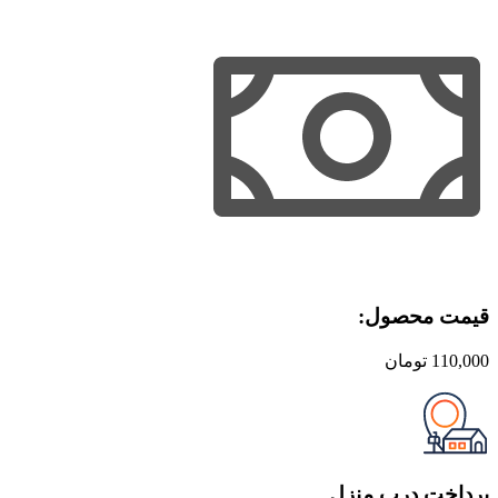
پایه
پنجم
(3
جلدی)
عدد
قیمت محصول:​
110,000
تومان
پرداخت درب منزل