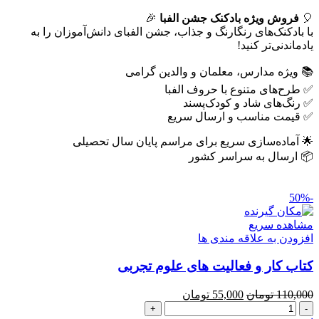
الفبا
🎈
عدد
فروش ویژه بادکنک جشن الفبا
🎉
با بادکنک‌های رنگارنگ و جذاب، جشن الفبای دانش‌آموزان را به
یادماندنی‌تر کنید!
📚 ویژه مدارس، معلمان و والدین گرامی
✅ طرح‌های متنوع با حروف الفبا
✅ رنگ‌های شاد و کودک‌پسند
✅ قیمت مناسب و ارسال سریع
🌟 آماده‌سازی سریع برای مراسم پایان سال تحصیلی
📦 ارسال به سراسر کشور
-50%
مشاهده سریع
افزودن به علاقه مندی ها
کتاب کار و فعالیت های علوم تجربی
قیمت
قیمت
110,000
تومان
55,000
تومان
کتاب
اصلی
فعلی