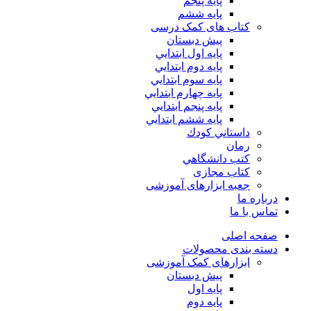
پايه پنجم
پایه ششم
کتاب های کمک درسی
پیش دبستان
پايه اول ابتدايي
پايه دوم ابتدايي
پايه سوم ابتدايي
پايه چهارم ابتدايي
پايه پنجم ابتدايي
پايه ششم ابتدايي
داستاني كودك
رمان
كتب دانشگاهي
کتاب مجازی
جعبه ابزارهای آموزشی
درباره ما
تماس با ما
صفحه اصلی
دسته بندی محصولات
ابزارهای کمک آموزشی
پیش دبستان
پایه اول
پایه دوم