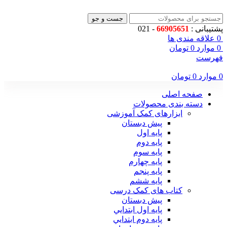
جست و جو
پشتیبانی :
66905651
- 021
0
علاقه مندی ها
0
موارد
0
تومان
فهرست
0
موارد
0
تومان
صفحه اصلی
دسته بندی محصولات
ابزارهای کمک آموزشی
پیش دبستان
پایه اول
پایه دوم
پایه سوم
پایه چهارم
پايه پنجم
پایه ششم
کتاب های کمک درسی
پیش دبستان
پايه اول ابتدايي
پايه دوم ابتدايي