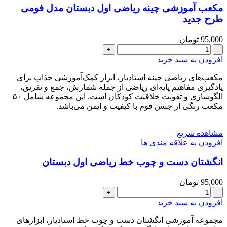
مکعب آموزشی چینه ریاضی اول دبستان مدل فومی
طرح جدید
95,000
تومان
مکعب
آموزشی
افزودن به سبد خرید
چینه
ریاضی
مکعب‌های ریاضی چینه استادیار، ابزار کمک‌آموزشی جذاب برای
اول
یادگیری مفاهیم پایه‌ای ریاضی از جمله شمارش، جمع و تفریق،
دبستان
الگو‌سازی و تقویت خلاقیت کودکان است. این مجموعه شامل ۵۰
مدل
مکعب رنگی از جنس فوم با کیفیت و ایمن می‌باشد.
فومی
طرح
مشاهده سریع
جدید
افزودن به علاقه مندی ها
عدد
انگشتان دست و چوب خط ریاضی اول دبستان
95,000
تومان
انگشتان
دست
افزودن به سبد خرید
و
چوب
مجموعه آموزشی انگشتان دست و چوب خط استادیار، ابزارهای