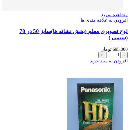
مشاهده سریع
افزودن به علاقه مندی ها
لوح تصويری معلم (بخش نشانه ها)سایز 50 در 70
(سیمی )
695,000
تومان
لوح
تصويری
افزودن به سبد خرید
معلم
(بخش
نشانه
ها)سایز
50
در
70
(سیمی
)
عدد