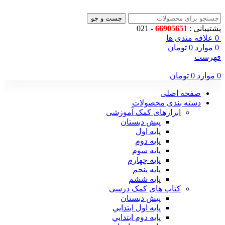
جست و جو
پشتیبانی :
66905651
- 021
0
علاقه مندی ها
0
موارد
0
تومان
فهرست
0
موارد
0
تومان
صفحه اصلی
دسته بندی محصولات
ابزارهای کمک آموزشی
پیش دبستان
پایه اول
پایه دوم
پایه سوم
پایه چهارم
پايه پنجم
پایه ششم
کتاب های کمک درسی
پیش دبستان
پايه اول ابتدايي
پايه دوم ابتدايي