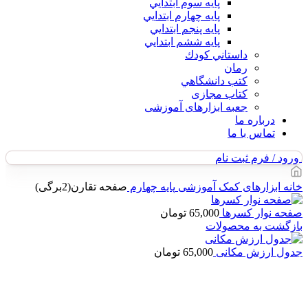
پايه سوم ابتدايي
پايه چهارم ابتدايي
پايه پنجم ابتدايي
پايه ششم ابتدايي
داستاني كودك
رمان
كتب دانشگاهي
کتاب مجازی
جعبه ابزارهای آموزشی
درباره ما
تماس با ما
ورود / فرم ثبت نام
خانه
ابزارهای کمک آموزشی
پایه چهارم
صفحه تقارن(2برگی)
صفحه نوار کسرها
65,000
تومان
بازگشت به محصولات
جدول ارزش مکانی
65,000
تومان