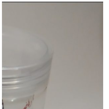
فومی
طرح
جدید
عدد