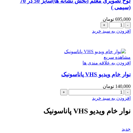
لوح تصويری معلم (بخش نشانه ها)سایز 50 در 70
(سیمی )
695,000
تومان
لوح
تصويری
افزودن به سبد خرید
معلم
(بخش
نشانه
ها)سایز
مشاهده سریع
50
افزودن به علاقه مندی ها
در
70
نوار خام ویدیو VHS پاناسونیک
(سیمی
)
عدد
140,000
تومان
نوار
خام
افزودن به سبد خرید
ویدیو
VHS
نوار خام ویدیو VHS پاناسونیک
پاناسونیک
عدد
جدید