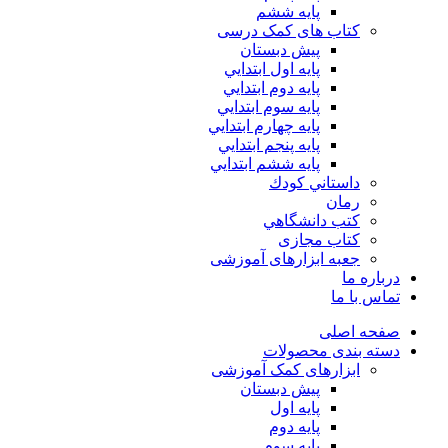
پایه ششم
کتاب های کمک درسی
پیش دبستان
پايه اول ابتدايي
پايه دوم ابتدايي
پايه سوم ابتدايي
پايه چهارم ابتدايي
پايه پنجم ابتدايي
پايه ششم ابتدايي
داستاني كودك
رمان
كتب دانشگاهي
کتاب مجازی
جعبه ابزارهای آموزشی
درباره ما
تماس با ما
صفحه اصلی
دسته بندی محصولات
ابزارهای کمک آموزشی
پیش دبستان
پایه اول
پایه دوم
پایه سوم