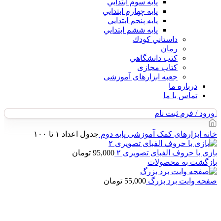
پايه سوم ابتدايي
پايه چهارم ابتدايي
پايه پنجم ابتدايي
پايه ششم ابتدايي
داستاني كودك
رمان
كتب دانشگاهي
کتاب مجازی
جعبه ابزارهای آموزشی
درباره ما
تماس با ما
ورود / فرم ثبت نام
خانه
ابزارهای کمک آموزشی
پایه دوم
جدول اعداد ۱ تا ۱۰۰
بازی با حروف الفبای تصویری ۲
95,000
تومان
بازگشت به محصولات
صفحه وایت برد بزرگ
55,000
تومان