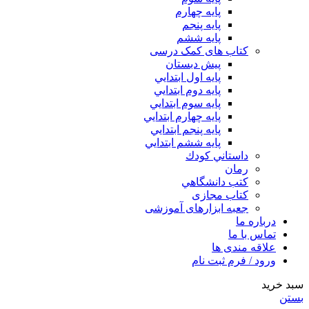
پایه چهارم
پايه پنجم
پایه ششم
کتاب های کمک درسی
پیش دبستان
پايه اول ابتدايي
پايه دوم ابتدايي
پايه سوم ابتدايي
پايه چهارم ابتدايي
پايه پنجم ابتدايي
پايه ششم ابتدايي
داستاني كودك
رمان
كتب دانشگاهي
کتاب مجازی
جعبه ابزارهای آموزشی
درباره ما
تماس با ما
علاقه مندی ها
ورود / فرم ثبت نام
سبد خرید
بستن