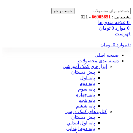
جست و جو
پشتیبانی :
66905651
- 021
0
علاقه مندی ها
0
موارد
0
تومان
فهرست
0
موارد
0
تومان
صفحه اصلی
دسته بندی محصولات
ابزارهای کمک آموزشی
پیش دبستان
پایه اول
پایه دوم
پایه سوم
پایه چهارم
پايه پنجم
پایه ششم
کتاب های کمک درسی
پیش دبستان
پايه اول ابتدايي
پايه دوم ابتدايي