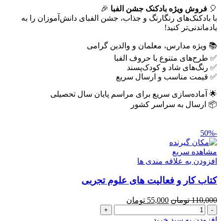
🎈
عدد
فروش ویژه بادکنک جشن الفبا
🎉
با بادکنک‌های رنگارنگ و جذاب، جشن الفبای دانش‌آموزان را به
یادماندنی‌تر کنید!
📚 ویژه مدارس، معلمان و والدین گرامی
✅ طرح‌های متنوع با حروف الفبا
✅ رنگ‌های شاد و کودک‌پسند
✅ قیمت مناسب و ارسال سریع
🌟 آماده‌سازی سریع برای مراسم پایان سال تحصیلی
📦 ارسال به سراسر کشور
-50%
مشاهده سریع
افزودن به علاقه مندی ها
کتاب کار و فعالیت های علوم تجربی
قیمت
قیمت
110,000
تومان
55,000
تومان
کتاب
اصلی
فعلی
کار
110,000 تومان
55,000 تومان
افزودن به سبد خرید