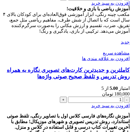
های
افزودن به سبد خرید
ریاضی
آموزش ریاضی با بازی و خلاقیت!
چینه
مکعب چینه رنگی، ابزار آموزشی فوق‌العاده‌ای برای کودکان بالای ۴
اول
سال است که با اتصال از شش طرف، مفاهیم ریاضی مثل جمع،
دبستان
تفریق، ضرب، تقسیم و ارزش مکانی را به‌صورت سرگرم‌کننده
همراه
آموزش می‌دهد. ترکیبی از بازی، یادگیری و رنگ!
با
آموزش
جدید
عدد
مشاهده سریع
افزودن به علاقه مندی ها
کاملترین و جدیدترین کارت‌های تصویری نگاره به همراه
روش تدریس و تلفظ صحیح صوتی واژه‌ها
امتیاز
5.00
از 5
180,000
تومان
کاملترین
و
افزودن به سبد خرید
جدیدترین
کارت‌های
آموزش نگاره‌های فارسی کلاس اول با تصاویر رنگی، تلفظ صوتی
تصویری
استاندارد، روش تدریس تصویری و شهرهای موزیکال! مطابق با
نگاره
آخرین تغییرات کتاب درسی و قابل استفاده در کلاس و منزل.