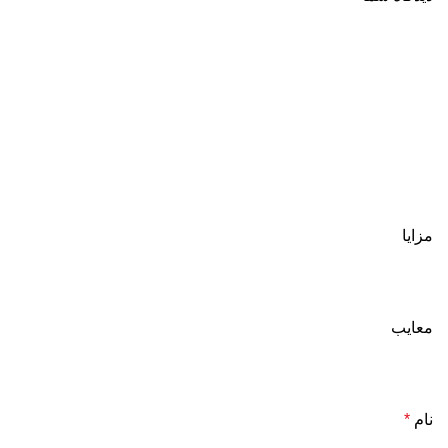
مزایا
معایب
نام
*