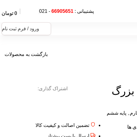
پشتیبانی :
66905651
- 021
0
تومان
ورود / فرم ثبت نام
بازگشت به محصولات
 بزرگ
اشتراک گذاری:
ارم
,
پایه ششم
تضمین اصالت و کیفیت کالا
ی ها
ارسال با پست پیشتاز