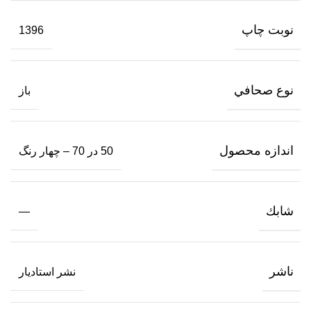
نوبت چاپ
1396
نوع صحافي
باز
اندازه محصول
50 در 70 – چهار رنگ
شابك
—
ناشر
نشر استاديار