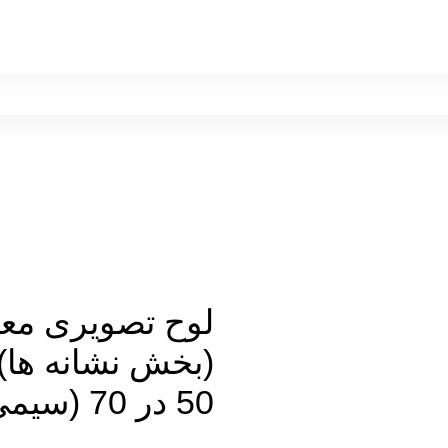
لوح تصويری مع
(بخش نشانه ها)
50 در 70 (سیمی )