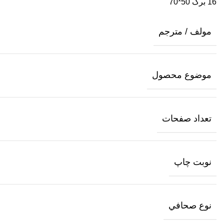
16 برگ 50*70
مولف / مترجم
موضوع محصول
تعداد صفحات
نوبت چاپ
نوع صحافي