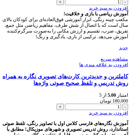
مکعب
های
افزودن به سبد خرید
ریاضی
آموزش ریاضی با بازی و خلاقیت!
چینه
مکعب چینه رنگی، ابزار آموزشی
اول
سال است که با اتصال از شش طرف، مفاهیم ریاضی مثل جمع،
دبستان
تفریق، ضرب، تقسیم و ارزش مکانی را به‌صورت سرگرم‌کننده
همراه
آموزش می‌دهد. ترکیبی از بازی، یادگیری و رنگ!
با
آموزش
جدید
عدد
مشاهده سریع
افزودن به علاقه مندی ها
کاملترین و جدیدترین کارت‌های تصویری نگاره به همراه
روش تدریس و تلفظ صحیح صوتی واژه‌ها
امتیاز
5.00
از 5
180,000
تومان
کاملترین
و
افزودن به سبد خرید
جدیدترین
کارت‌های
آموزش نگاره‌های فارسی کلاس اول با تصاویر رنگی، تلفظ صوتی
تصویری
استاندارد، روش تدریس تصویری و شهرهای موزیکال! مطابق با
نگاره
آخرین تغییرات کتاب درسی و قابل استفاده در کلاس و منزل.