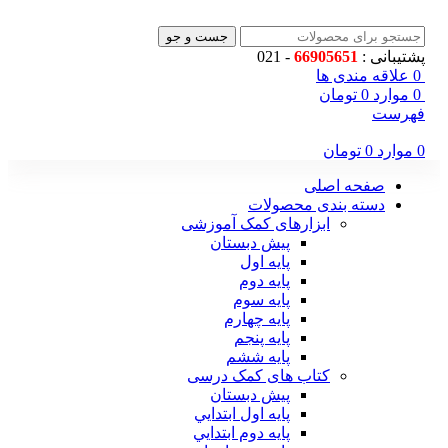
جست و جو
پشتیبانی :
66905651
- 021
0
علاقه مندی ها
0
موارد
0
تومان
فهرست
0
موارد
0
تومان
صفحه اصلی
دسته بندی محصولات
ابزارهای کمک آموزشی
پیش دبستان
پایه اول
پایه دوم
پایه سوم
پایه چهارم
پايه پنجم
پایه ششم
کتاب های کمک درسی
پیش دبستان
پايه اول ابتدايي
پايه دوم ابتدايي