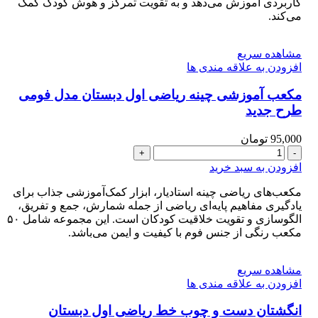
دبستان
کاربردی آموزش می‌دهد و به تقویت تمرکز و هوش کودک کمک
می‌کند.
طرح
جدید
عدد
مشاهده سریع
افزودن به علاقه مندی ها
مکعب آموزشی چینه ریاضی اول دبستان مدل فومی
طرح جدید
95,000
تومان
مکعب
آموزشی
افزودن به سبد خرید
چینه
ریاضی
مکعب‌های ریاضی چینه استادیار، ابزار کمک‌آموزشی جذاب برای
اول
یادگیری مفاهیم پایه‌ای ریاضی از جمله شمارش، جمع و تفریق،
دبستان
الگو‌سازی و تقویت خلاقیت کودکان است. این مجموعه شامل ۵۰
مدل
مکعب رنگی از جنس فوم با کیفیت و ایمن می‌باشد.
فومی
طرح
مشاهده سریع
جدید
افزودن به علاقه مندی ها
عدد
انگشتان دست و چوب خط ریاضی اول دبستان