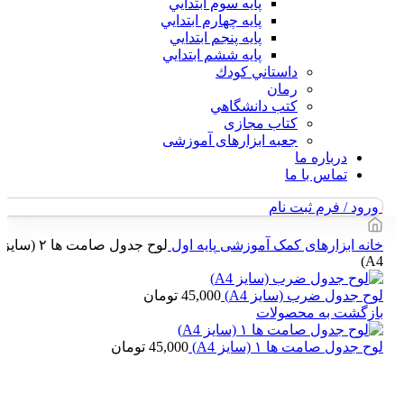
پايه سوم ابتدايي
پايه چهارم ابتدايي
پايه پنجم ابتدايي
پايه ششم ابتدايي
داستاني كودك
رمان
كتب دانشگاهي
کتاب مجازی
جعبه ابزارهای آموزشی
درباره ما
تماس با ما
ورود / فرم ثبت نام
خانه
ابزارهای کمک آموزشی
پایه اول
لوح جدول صامت ها ۲ (سایز
A4)
لوح جدول ضرب (سایز A4)
45,000
تومان
بازگشت به محصولات
لوح جدول صامت ها ۱ (سایز A4)
45,000
تومان