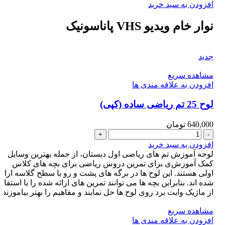
خام
افزودن به سبد خرید
ویدیو
VHS
نوار خام ویدیو VHS پاناسونیک
پاناسونیک
عدد
جدید
مشاهده سریع
افزودن به علاقه مندی ها
لوح 25 تم ریاضی ساده (کپی)
640,000
تومان
لوح
25
افزودن به سبد خرید
تم
لوحه آموزش تم های ریاضی اول دبستان، از جمله بهترین وسایل
ریاضی
کمک آموزش‌ی برای تمرین دروس ریاضی برای بچه های کلاس
ساده
اولی هستند. این لوح ها در برگه های پشت و رو با سطح گلاسه ارائه
(کپی)
شده اند. بنابراین بچه ها می توانند تمرین های ارائه شده را با استفاد
عدد
از ماژیک وایت برد روی لوح ها حل نمایند و مفاهیم را بهتر بیاموزند
مشاهده سریع
افزودن به علاقه مندی ها