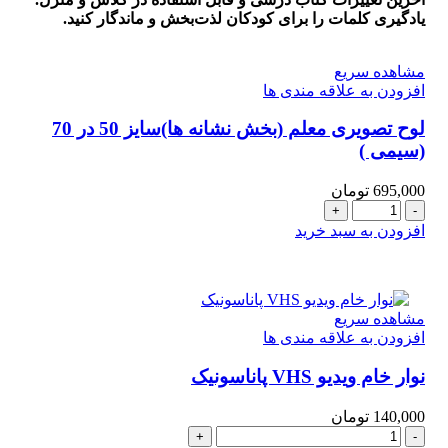
به
یادگیری کلمات را برای کودکان لذت‌بخش و ماندگار کنید.
همراه
روش
مشاهده سریع
تدریس
افزودن به علاقه مندی ها
و
تلفظ
لوح تصويری معلم (بخش نشانه ها)سایز 50 در 70
صحیح
(سیمی )
صوتی
واژه‌ها
عدد
695,000
تومان
لوح
تصويری
افزودن به سبد خرید
معلم
(بخش
نشانه
ها)سایز
مشاهده سریع
50
افزودن به علاقه مندی ها
در
70
نوار خام ویدیو VHS پاناسونیک
(سیمی
)
عدد
140,000
تومان
نوار