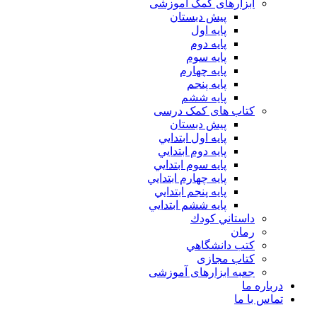
ابزارهای کمک آموزشی
پیش دبستان
پایه اول
پایه دوم
پایه سوم
پایه چهارم
پايه پنجم
پایه ششم
کتاب های کمک درسی
پیش دبستان
پايه اول ابتدايي
پايه دوم ابتدايي
پايه سوم ابتدايي
پايه چهارم ابتدايي
پايه پنجم ابتدايي
پايه ششم ابتدايي
داستاني كودك
رمان
كتب دانشگاهي
کتاب مجازی
جعبه ابزارهای آموزشی
درباره ما
تماس با ما