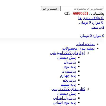
جست و جو
پشتیبانی :
66905651
- 021
0
علاقه مندی ها
0
موارد
0
تومان
فهرست
0
موارد
0
تومان
صفحه اصلی
دسته بندی محصولات
ابزارهای کمک آموزشی
پیش دبستان
پایه اول
پایه دوم
پایه سوم
پایه چهارم
پايه پنجم
پایه ششم
کتاب های کمک درسی
پیش دبستان
پايه اول ابتدايي
پايه دوم ابتدايي