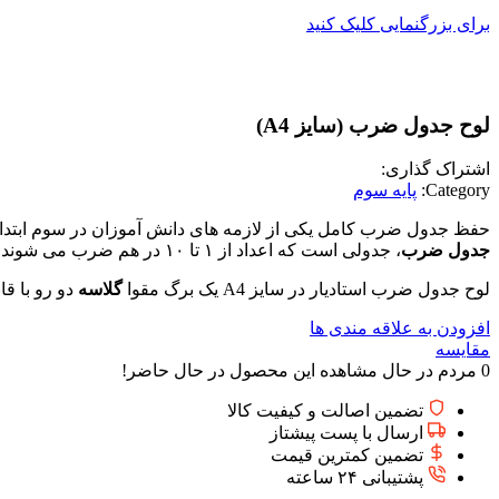
برای بزرگنمایی کلیک کنید
لوح جدول ضرب (سایز A4)
اشتراک گذاری:
Category:
پایه سوم
حفظ جدول ضرب کامل یکی از لازمه های دانش آموزان در سوم ابتدای
جدول ضرب
، جدولی است که اعداد از ۱ تا ۱۰ در هم ضرب می شوند و در هر ستون یک عدد ضربدر اعداد یک تا ده می شود یعنی به عنوان مثال جدول ضرب ۲ یعنی ضرب عدد ۲ در ۱ تا ۱۰.
لوح جدول ضرب استادیار در سایز A4 یک برگ مقوا
گلاسه
دو رو با قا
افزودن به علاقه مندی ها
مقایسه
0
مردم در حال مشاهده این محصول در حال حاضر!
تضمین اصالت و کیفیت کالا
ارسال با پست پیشتاز
تضمین کمترین قیمت
پشتیبانی ۲۴ ساعته