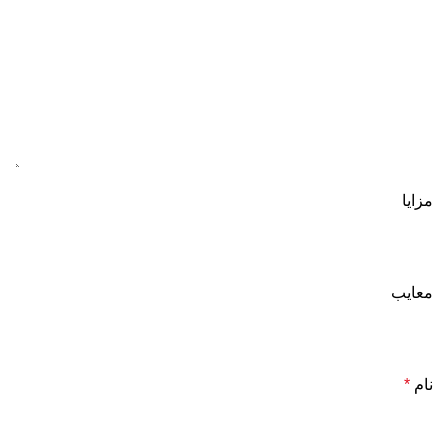
مزایا
معایب
نام
*