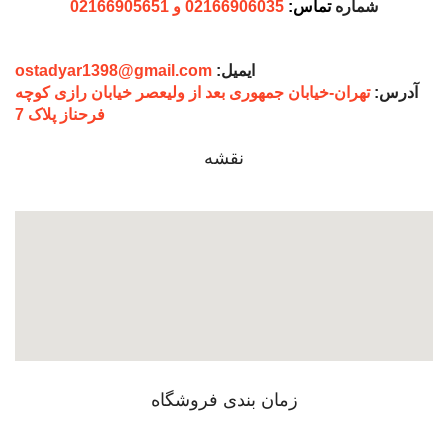
شماره
تماس:
02166906035 و 02166905651
ایمیل:
ostadyar1398@gmail.com
آدرس:
تهران-خیابان جمهوری بعد از ولیعصر خیابان رازی کوچه
فرحناز پلاک 7
نقشه
زمان بندی فروشگاه