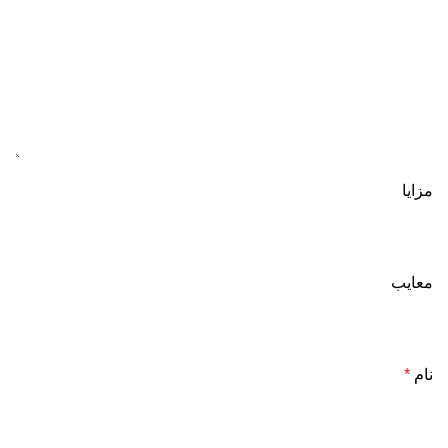
مزایا
معایب
نام
*