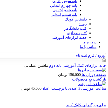
پايه سوم ابتدايي
پايه چهارم ابتدايي
پايه پنجم ابتدايي
پايه ششم ابتدايي
داستاني كودك
رمان
كتب دانشگاهي
کتاب مجازی
جعبه ابزارهای آموزشی
درباره ما
تماس با ما
ورود / فرم ثبت نام
خانه
ابزارهای کمک آموزشی
پایه دوم
ماشین عملیاتی
صفحه دوران ها
150,000
تومان
بازگشت به محصولات
ساعت آموزشی 3 عددی با برچسب اعداد
45,000
تومان
برای بزرگنمایی کلیک کنید