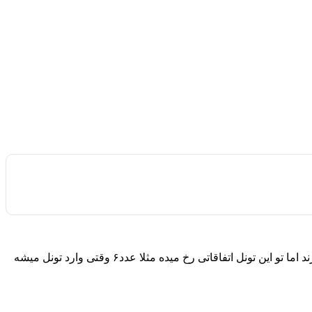
در ستون سمت چپ عدد مورد نظر را مینویسم؛ عددهای سمت چپ مانند ماشین هایی هستند که باید از تونل رد شوند و در لاین خود قرار گیرند اما تو این تونل اتفاقاتی رخ میده مثلا عدد۶ وقتی وارد تونل میشه