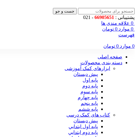
جست و جو
پشتیبانی :
66905651
- 021
0
علاقه مندی ها
0
موارد
0
تومان
فهرست
0
موارد
0
تومان
صفحه اصلی
دسته بندی محصولات
ابزارهای کمک آموزشی
پیش دبستان
پایه اول
پایه دوم
پایه سوم
پایه چهارم
پايه پنجم
پایه ششم
کتاب های کمک درسی
پیش دبستان
پايه اول ابتدايي
پايه دوم ابتدايي