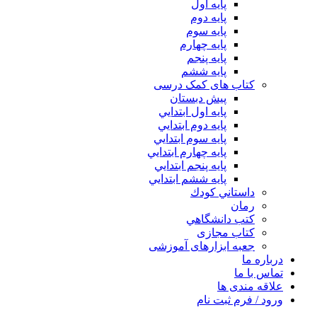
پایه اول
پایه دوم
پایه سوم
پایه چهارم
پايه پنجم
پایه ششم
کتاب های کمک درسی
پیش دبستان
پايه اول ابتدايي
پايه دوم ابتدايي
پايه سوم ابتدايي
پايه چهارم ابتدايي
پايه پنجم ابتدايي
پايه ششم ابتدايي
داستاني كودك
رمان
كتب دانشگاهي
کتاب مجازی
جعبه ابزارهای آموزشی
درباره ما
تماس با ما
علاقه مندی ها
ورود / فرم ثبت نام