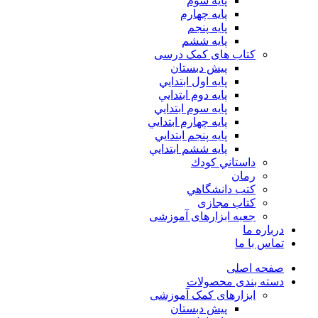
پایه سوم
پایه چهارم
پايه پنجم
پایه ششم
کتاب های کمک درسی
پیش دبستان
پايه اول ابتدايي
پايه دوم ابتدايي
پايه سوم ابتدايي
پايه چهارم ابتدايي
پايه پنجم ابتدايي
پايه ششم ابتدايي
داستاني كودك
رمان
كتب دانشگاهي
کتاب مجازی
جعبه ابزارهای آموزشی
درباره ما
تماس با ما
صفحه اصلی
دسته بندی محصولات
ابزارهای کمک آموزشی
پیش دبستان