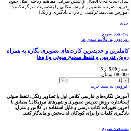
اول
سال است که با اتصال از شش طرف، مفاهیم ریاضی مثل جمع،
دبستان
تفریق، ضرب، تقسیم و ارزش مکانی را به‌صورت سرگرم‌کننده
همراه
آموزش می‌دهد. ترکیبی از بازی، یادگیری و رنگ!
با
آموزش
جدید
عدد
مشاهده سریع
افزودن به علاقه مندی ها
کاملترین و جدیدترین کارت‌های تصویری نگاره به همراه
روش تدریس و تلفظ صحیح صوتی واژه‌ها
امتیاز
5.00
از 5
180,000
تومان
کاملترین
و
افزودن به سبد خرید
جدیدترین
کارت‌های
آموزش نگاره‌های فارسی کلاس اول با تصاویر رنگی، تلفظ صوتی
تصویری
استاندارد، روش تدریس تصویری و شهرهای موزیکال! مطابق با
نگاره
آخرین تغییرات کتاب درسی و قابل استفاده در کلاس و منزل.
به
یادگیری کلمات را برای کودکان لذت‌بخش و ماندگار کنید.
همراه
روش
مشاهده سریع
تدریس