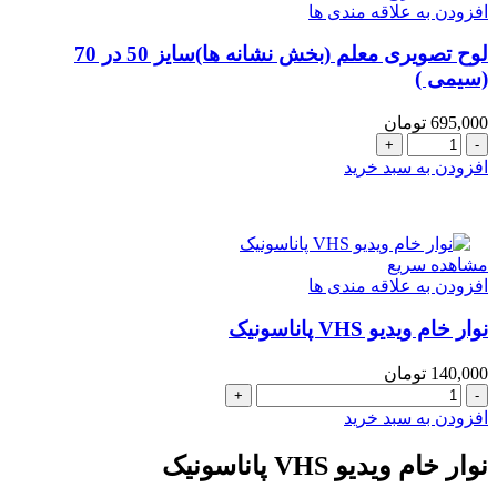
افزودن به علاقه مندی ها
و
تلفظ
لوح تصويری معلم (بخش نشانه ها)سایز 50 در 70
صحیح
(سیمی )
صوتی
واژه‌ها
عدد
695,000
تومان
لوح
تصويری
افزودن به سبد خرید
معلم
(بخش
نشانه
ها)سایز
مشاهده سریع
50
افزودن به علاقه مندی ها
در
70
نوار خام ویدیو VHS پاناسونیک
(سیمی
)
عدد
140,000
تومان
نوار
خام
افزودن به سبد خرید
ویدیو
VHS
نوار خام ویدیو VHS پاناسونیک
پاناسونیک