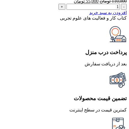
قیمت
قیمت
110,000
تومان
55,000
تومان
کتاب
اصلی
فعلی
کار
110,000 تومان
55,000 تومان
افزودن به سبد خرید
و
بود.
است.
کتاب کار و فعالیت های علوم تجربی
فعالیت
های
علوم
تجربی
عدد
پرداخت درب منزل
بعد از دریافت سفارش
تضمین قیمت محصولات
کمترین قیمت در سطح اینترنت