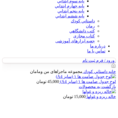
پايه سوم ابتدايي
پايه چهارم ابتدايي
پايه پنجم ابتدايي
پايه ششم ابتدايي
داستاني كودك
رمان
كتب دانشگاهي
کتاب مجازی
جعبه ابزارهای آموزشی
درباره ما
تماس با ما
ورود / فرم ثبت نام
خانه
داستاني كودك
مجموعه ماجراهای من ومامان
لوح جدول صامت ها ۱ (سایز A4)
45,000
تومان
بازگشت به محصولات
خاله ریزه و غولها
15,000
تومان