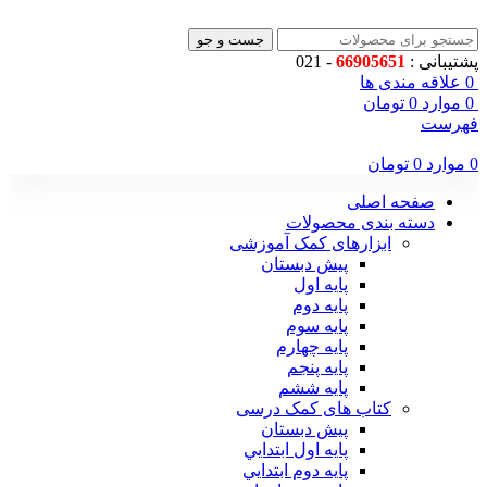
جست و جو
پشتیبانی :
66905651
- 021
0
علاقه مندی ها
0
موارد
0
تومان
فهرست
0
موارد
0
تومان
صفحه اصلی
دسته بندی محصولات
ابزارهای کمک آموزشی
پیش دبستان
پایه اول
پایه دوم
پایه سوم
پایه چهارم
پايه پنجم
پایه ششم
کتاب های کمک درسی
پیش دبستان
پايه اول ابتدايي
پايه دوم ابتدايي