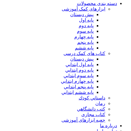
دسته بندی محصولات
ابزارهای کمک آموزشی
پیش دبستان
پایه اول
پایه دوم
پایه سوم
پایه چهارم
پايه پنجم
پایه ششم
کتاب های کمک درسی
پیش دبستان
پايه اول ابتدايي
پايه دوم ابتدايي
پايه سوم ابتدايي
پايه چهارم ابتدايي
پايه پنجم ابتدايي
پايه ششم ابتدايي
داستاني كودك
رمان
كتب دانشگاهي
کتاب مجازی
جعبه ابزارهای آموزشی
درباره ما