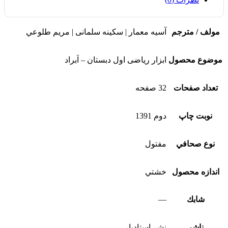
مولف / مترجم
آسیه معمار | سکینه سلمانی | مريم طلوعي
موضوع محصول
ابزار ریاضی اول دبستان – اَبراد
تعداد صفحات
32 صفحه
نوبت چاپ
دوم 1391
نوع صحافي
مفتول
اندازه محصول
خشتي
شابك
—
ناشر
نشر استاديار