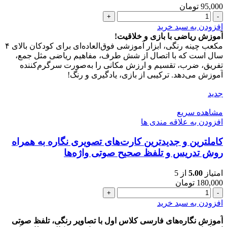
95,000
تومان
مکعب
های
افزودن به سبد خرید
ریاضی
آموزش ریاضی با بازی و خلاقیت!
چینه
مکعب چینه رنگی، ابزار آموزشی فوق‌العاده‌ای برای کودکان بالای ۴
اول
سال است که با اتصال از شش طرف، مفاهیم ریاضی مثل جمع،
دبستان
تفریق، ضرب، تقسیم و ارزش مکانی را به‌صورت سرگرم‌کننده
همراه
آموزش می‌دهد. ترکیبی از بازی، یادگیری و رنگ!
با
آموزش
جدید
عدد
مشاهده سریع
افزودن به علاقه مندی ها
کاملترین و جدیدترین کارت‌های تصویری نگاره به همراه
روش تدریس و تلفظ صحیح صوتی واژه‌ها
امتیاز
5.00
از 5
180,000
تومان
کاملترین
و
افزودن به سبد خرید
جدیدترین
کارت‌های
آموزش نگاره‌های فارسی کلاس اول با تصاویر رنگی، تلفظ صوتی