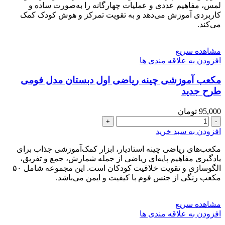
دوم
لمس، مفاهیم عددی و عملیات چهارگانه را به‌صورت ساده و
دبستان
کاربردی آموزش می‌دهد و به تقویت تمرکز و هوش کودک کمک
می‌کند.
طرح
جدید
عدد
مشاهده سریع
افزودن به علاقه مندی ها
مکعب آموزشی چینه ریاضی اول دبستان مدل فومی
طرح جدید
95,000
تومان
مکعب
آموزشی
افزودن به سبد خرید
چینه
ریاضی
مکعب‌های ریاضی چینه استادیار، ابزار کمک‌آموزشی جذاب برای
اول
یادگیری مفاهیم پایه‌ای ریاضی از جمله شمارش، جمع و تفریق،
دبستان
الگو‌سازی و تقویت خلاقیت کودکان است. این مجموعه شامل ۵۰
مدل
مکعب رنگی از جنس فوم با کیفیت و ایمن می‌باشد.
فومی
طرح
مشاهده سریع
جدید
افزودن به علاقه مندی ها
عدد