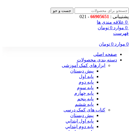
جست و جو
پشتیبانی :
66905651
- 021
0
علاقه مندی ها
0
موارد
0
تومان
فهرست
0
موارد
0
تومان
صفحه اصلی
دسته بندی محصولات
ابزارهای کمک آموزشی
پیش دبستان
پایه اول
پایه دوم
پایه سوم
پایه چهارم
پايه پنجم
پایه ششم
کتاب های کمک درسی
پیش دبستان
پايه اول ابتدايي
پايه دوم ابتدايي