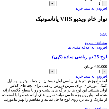
نوار
خام
افزودن به سبد خرید
ویدیو
VHS
نوار خام ویدیو VHS پاناسونیک
پاناسونیک
عدد
جدید
مشاهده سریع
افزودن به علاقه مندی ها
لوح 25 تم ریاضی ساده (کپی)
640,000
تومان
لوح
25
افزودن به سبد خرید
تم
لوحه آموزش تم های ریاضی اول دبستان، از جمله بهترین وسایل
ریاضی
کمک آموزش‌ی برای تمرین دروس ریاضی برای بچه های کلاس
ساده
اولی هستند. این لوح ها در برگه های پشت و رو با سطح گلاسه ارائه
(کپی)
شده اند. بنابراین بچه ها می توانند تمرین های ارائه شده را با استفاده
عدد
از ماژیک وایت برد روی لوح ها حل نمایند و مفاهیم را بهتر بیاموزند.
مشاهده سریع