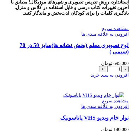
تصویری
استاندارد، روش تدریس تصویری و شهرهای موزیکال! مطابق با
نگاره
آخرین تغییرات کتاب درسی و قابل استفاده در کلاس و منزل.
به
یادگیری کلمات را برای کودکان لذت‌بخش و ماندگار کنید.
همراه
روش
مشاهده سریع
تدریس
افزودن به علاقه مندی ها
و
تلفظ
لوح تصويری معلم (بخش نشانه ها)سایز 50 در 70
صحیح
(سیمی )
صوتی
واژه‌ها
عدد
695,000
تومان
لوح
تصويری
افزودن به سبد خرید
معلم
(بخش
نشانه
ها)سایز
مشاهده سریع
50
افزودن به علاقه مندی ها
در
70
نوار خام ویدیو VHS پاناسونیک
(سیمی
)
عدد
140,000
تومان