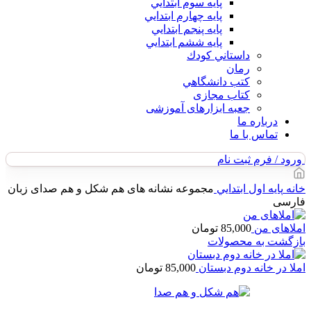
پايه سوم ابتدايي
پايه چهارم ابتدايي
پايه پنجم ابتدايي
پايه ششم ابتدايي
داستاني كودك
رمان
كتب دانشگاهي
کتاب مجازی
جعبه ابزارهای آموزشی
درباره ما
تماس با ما
ورود / فرم ثبت نام
خانه
پايه اول ابتدايي
مجموعه نشانه های هم شکل و هم صدای زبان
فارسی
املاهای من
85,000
تومان
بازگشت به محصولات
املا در خانه دوم دبستان
85,000
تومان