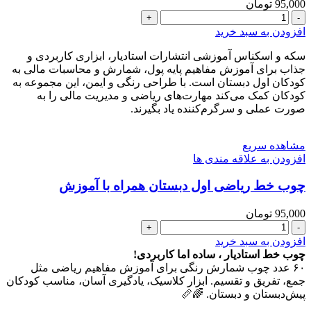
95,000
تومان
سکه
و
افزودن به سبد خرید
اسکناس
آموزشی
سکه و اسکناس آموزشی انتشارات استادیار، ابزاری کاربردی و
کتاب
جذاب برای آموزش مفاهیم پایه پول، شمارش و محاسبات مالی به
ریاضی
کودکان اول دبستان است. با طراحی رنگی و ایمن، این مجموعه به
اول
کودکان کمک می‌کند مهارت‌های ریاضی و مدیریت مالی را به
دبستان
صورت عملی و سرگرم‌کننده یاد بگیرند.
عدد
مشاهده سریع
افزودن به علاقه مندی ها
چوب خط ریاضی اول دبستان همراه با آموزش
95,000
تومان
چوب
خط
افزودن به سبد خرید
ریاضی
چوب خط استادیار ، ساده اما کاربردی!
اول
۶۰ عدد چوب شمارش رنگی برای آموزش مفاهیم ریاضی مثل
دبستان
جمع، تفریق و تقسیم. ابزار کلاسیک، یادگیری آسان، مناسب کودکان
همراه
پیش‌دبستان و دبستان. 🌈📏
با