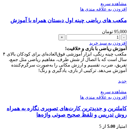
آموزش
مشاهده سریع
عدد
افزودن به علاقه مندی ها
مکعب های ریاضی چینه اول دبستان همراه با آموزش
95,000
تومان
مکعب
های
افزودن به سبد خرید
ریاضی
آموزش ریاضی با بازی و خلاقیت!
چینه
مکعب چینه رنگی، ابزار آموزشی فوق‌العاده‌ای برای کودکان بالای ۴
اول
سال است که با اتصال از شش طرف، مفاهیم ریاضی مثل جمع،
دبستان
تفریق، ضرب، تقسیم و ارزش مکانی را به‌صورت سرگرم‌کننده
همراه
آموزش می‌دهد. ترکیبی از بازی، یادگیری و رنگ!
با
آموزش
جدید
عدد
مشاهده سریع
افزودن به علاقه مندی ها
کاملترین و جدیدترین کارت‌های تصویری نگاره به همراه
روش تدریس و تلفظ صحیح صوتی واژه‌ها
امتیاز
5.00
از 5