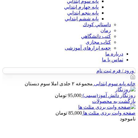
پايه سوم ابتدايي
پايه چهارم ابتدايي
پايه پنجم ابتدايي
پايه ششم ابتدايي
داستاني كودك
رمان
كتب دانشگاهي
کتاب مجازی
جعبه ابزارهای آموزشی
درباره ما
تماس با ما
ورود / فرم ثبت نام
خانه
پایه سوم ابتدایی
مجموعه ۲ جلدی املا سوم دبستان
روزنگار دانش آموز(سیمی)
95,000
تومان
بازگشت به محصولات
صفحه وایت بردی مثلث ها
85,000
تومان
ناموجود