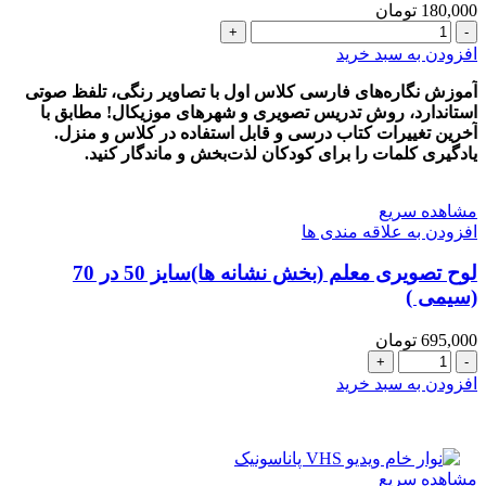
180,000
تومان
کاملترین
و
افزودن به سبد خرید
جدیدترین
کارت‌های
آموزش نگاره‌های فارسی کلاس اول با تصاویر رنگی، تلفظ صوتی
تصویری
استاندارد، روش تدریس تصویری و شهرهای موزیکال! مطابق با
نگاره
آخرین تغییرات کتاب درسی و قابل استفاده در کلاس و منزل.
به
یادگیری کلمات را برای کودکان لذت‌بخش و ماندگار کنید.
همراه
روش
مشاهده سریع
تدریس
افزودن به علاقه مندی ها
و
تلفظ
لوح تصويری معلم (بخش نشانه ها)سایز 50 در 70
صحیح
(سیمی )
صوتی
واژه‌ها
عدد
695,000
تومان
لوح
تصويری
افزودن به سبد خرید
معلم
(بخش
نشانه
ها)سایز
مشاهده سریع
50