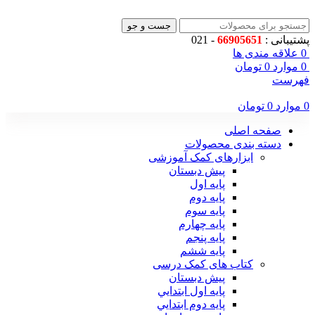
جست و جو
پشتیبانی :
66905651
- 021
0
علاقه مندی ها
0
موارد
0
تومان
فهرست
0
موارد
0
تومان
صفحه اصلی
دسته بندی محصولات
ابزارهای کمک آموزشی
پیش دبستان
پایه اول
پایه دوم
پایه سوم
پایه چهارم
پايه پنجم
پایه ششم
کتاب های کمک درسی
پیش دبستان
پايه اول ابتدايي
پايه دوم ابتدايي