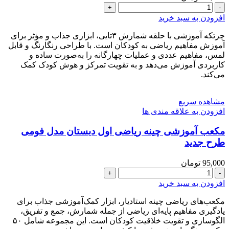
چرتکه
آموزشی
افزودن به سبد خرید
ریاضی
اول
چرتکه آموزشی با حلقه شمارش ۳تایی، ابزاری جذاب و مؤثر برای
و
آموزش مفاهیم ریاضی به کودکان است. با طراحی رنگارنگ و قابل
دوم
لمس، مفاهیم عددی و عملیات چهارگانه را به‌صورت ساده و
دبستان
کاربردی آموزش می‌دهد و به تقویت تمرکز و هوش کودک کمک
می‌کند.
طرح
جدید
عدد
مشاهده سریع
افزودن به علاقه مندی ها
مکعب آموزشی چینه ریاضی اول دبستان مدل فومی
طرح جدید
95,000
تومان
مکعب
آموزشی
افزودن به سبد خرید
چینه
ریاضی
مکعب‌های ریاضی چینه استادیار، ابزار کمک‌آموزشی جذاب برای
اول
یادگیری مفاهیم پایه‌ای ریاضی از جمله شمارش، جمع و تفریق،
دبستان
الگو‌سازی و تقویت خلاقیت کودکان است. این مجموعه شامل ۵۰