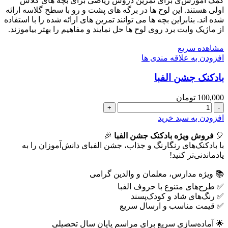
کمک آموزش‌ی برای تمرین دروس ریاضی برای بچه های کلاس
ساده
اولی هستند. این لوح ها در برگه های پشت و رو با سطح گلاسه ارائه
(کپی)
شده اند. بنابراین بچه ها می توانند تمرین های ارائه شده را با استفاده
عدد
از ماژیک وایت برد روی لوح ها حل نمایند و مفاهیم را بهتر بیاموزند.
مشاهده سریع
افزودن به علاقه مندی ها
بادکنک جشن الفبا
100,000
تومان
بادکنک
جشن
افزودن به سبد خرید
الفبا
🎈
عدد
فروش ویژه بادکنک جشن الفبا
🎉
با بادکنک‌های رنگارنگ و جذاب، جشن الفبای دانش‌آموزان را به
یادماندنی‌تر کنید!
📚 ویژه مدارس، معلمان و والدین گرامی
✅ طرح‌های متنوع با حروف الفبا
✅ رنگ‌های شاد و کودک‌پسند
✅ قیمت مناسب و ارسال سریع
🌟 آماده‌سازی سریع برای مراسم پایان سال تحصیلی