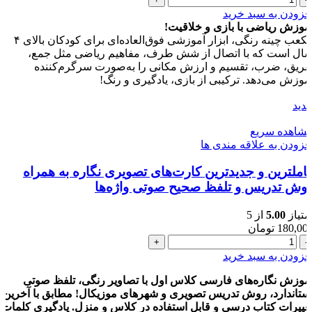
های
فزودن به سبد خرید
ریاضی
موزش ریاضی با بازی و خلاقیت!
چینه
مکعب چینه رنگی، ابزار آموزشی فوق‌العاده‌ای برای کودکان بالای ۴
اول
ال است که با اتصال از شش طرف، مفاهیم ریاضی مثل جمع،
دبستان
فریق، ضرب، تقسیم و ارزش مکانی را به‌صورت سرگرم‌کننده
همراه
موزش می‌دهد. ترکیبی از بازی، یادگیری و رنگ!
با
آموزش
دید
عدد
شاهده سریع
فزودن به علاقه مندی ها
املترین و جدیدترین کارت‌های تصویری نگاره به همراه
وش تدریس و تلفظ صحیح صوتی واژه‌ها
متیاز
5.00
از 5
180,00
تومان
کاملترین
و
فزودن به سبد خرید
جدیدترین
کارت‌های
موزش نگاره‌های فارسی کلاس اول با تصاویر رنگی، تلفظ صوتی
تصویری
ستاندارد، روش تدریس تصویری و شهرهای موزیکال! مطابق با آخرین
نگاره
غییرات کتاب درسی و قابل استفاده در کلاس و منزل. یادگیری کلمات