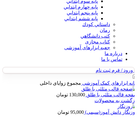
پايه سوم ابتدايي
پايه چهارم ابتدايي
پايه پنجم ابتدايي
پايه ششم ابتدايي
داستاني كودك
رمان
كتب دانشگاهي
کتاب مجازی
جعبه ابزارهای آموزشی
درباره ما
تماس با ما
ورود / فرم ثبت نام
انه
ابزارهای کمک آموزشی
مجموع زوایای داخلی
فحه قالب مثلثی با طلق
130,000
تومان
ازگشت به محصولات
وزنگار دانش آموز(سیمی)
95,000
تومان