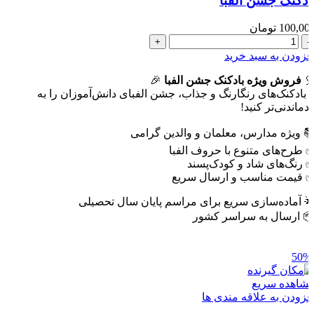
بادکنک جشن الفب
تومان
100,00
بادکنک
جشن
افزودن به سبد خری
الفبا
🎉
فروش ویژه بادکنک جشن الفبا
عدد

با بادکنک‌های رنگارنگ و جذاب، جشن الفبای دانش‌آموزان را ب
یادماندنی‌تر کنید
📚 ویژه مدارس، معلمان و والدین گرام
✅ طرح‌های متنوع با حروف الفب
✅ رنگ‌های شاد و کودک‌پسن
✅ قیمت مناسب و ارسال سری
🌟 آماده‌سازی سریع برای مراسم پایان سال تحصیل
📦 ارسال به سراسر کشو
-5
مشاهده سری
افزودن به علاقه مندی ه