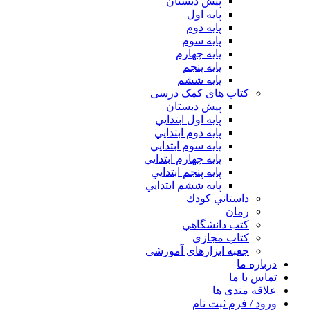
پیش دبستان
پایه اول
پایه دوم
پایه سوم
پایه چهارم
پايه پنجم
پایه ششم
کتاب های کمک درسی
پیش دبستان
پايه اول ابتدايي
پايه دوم ابتدايي
پايه سوم ابتدايي
پايه چهارم ابتدايي
پايه پنجم ابتدايي
پايه ششم ابتدايي
داستاني كودك
رمان
كتب دانشگاهي
کتاب مجازی
جعبه ابزارهای آموزشی
درباره ما
تماس با ما
علاقه مندی ها
ورود / فرم ثبت نام