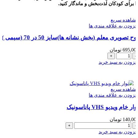
به
ا برای کودکان لذت‌بخش و ماندگار کنید.
همراه
روش
شاهده سریع
تدریس
فزودن به علاقه مندی ها
و
تلفظ
وح تصويری معلم (بخش نشانه ها)سایز 50 در 70 (سیمی )
صحیح
صوتی
695,00
تومان
واژه‌ها
لوح
عدد
تصويری
فزودن به سبد خرید
معلم
(بخش
نشانه
ها)سایز
شاهده سریع
50
فزودن به علاقه مندی ها
در
70
وار خام ویدیو VHS پاناسونیک
(سیمی
)
عدد
140,00
تومان
نوار
خام
فزودن به سبد خرید
ویدیو