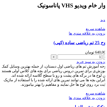
VHS
وار خام ویدیو VHS پاناسونیک
پاناسونیک
عدد
دید
شاهده سریع
فزودن به علاقه مندی ها
ح 25 تم ریاضی ساده (کپی)
640,00
تومان
لوح
25
فزودن به سبد خرید
تم
وحه آموزش تم های ریاضی اول دبستان، از جمله بهترین وسایل کمک
ریاضی
موزش‌ی برای تمرین دروس ریاضی برای بچه های کلاس اولی هستند.
ساده
ین لوح ها در برگه های پشت و رو با سطح گلاسه ارائه شده اند.
(کپی)
نابراین بچه ها می توانند تمرین های ارائه شده را با استفاده از ماژیک
عدد
ایت برد روی لوح ها حل نمایند و مفاهیم را بهتر بیاموزند.
شاهده سریع
فزودن به علاقه مندی ها