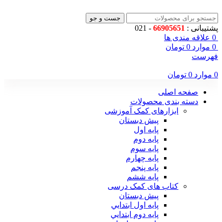
جست و جو
پشتیبانی :
66905651
- 021
0
علاقه مندی ها
0
موارد
0
تومان
فهرست
0
موارد
0
تومان
صفحه اصلی
دسته بندی محصولات
ابزارهای کمک آموزشی
پیش دبستان
پایه اول
پایه دوم
پایه سوم
پایه چهارم
پايه پنجم
پایه ششم
کتاب های کمک درسی
پیش دبستان
پايه اول ابتدايي
پايه دوم ابتدايي