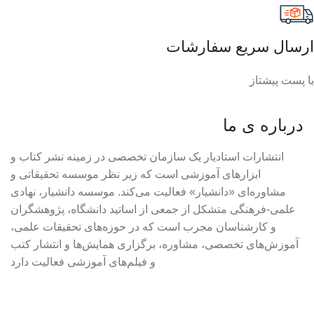
شماره
تماس:
02166906035 و 02166905651
ایمیل:
ostadyar1398@gmail.com
آدرس:
تهران-خیابان جمهوری بعد از ولیعصر خیابان رازی کوچه
فرحناز پلاک 7
نقشه
زمان بندی فروشگاه