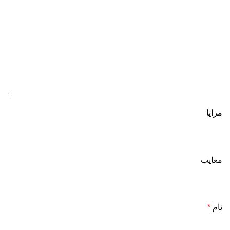
مزایا
معایب
نام
*