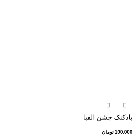
با بادکنک‌های رنگارنگ و جذاب، جشن الفبای دانش‌آموزان را به
یادماندنی‌تر کنید!
📚 ویژه مدارس، معلمان و والدین گرامی
✅ طرح‌های متنوع با حروف الفبا
✅ رنگ‌های شاد و کودک‌پسند
✅ قیمت مناسب و ارسال سریع
🌟 آماده‌سازی سریع برای مراسم پایان سال تحصیلی
📦 ارسال به سراسر کشور
-50%
کتاب کار و فعالیت های علوم تجربی