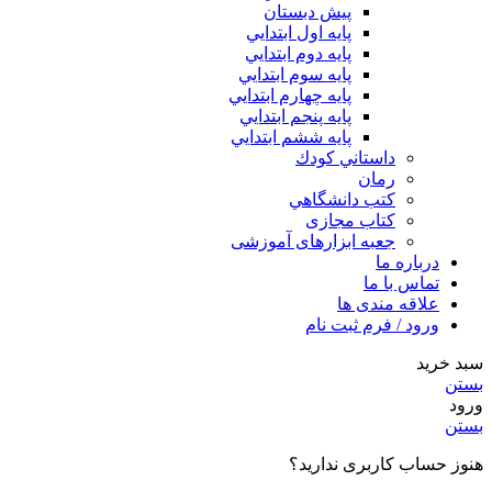
پیش دبستان
پايه اول ابتدايي
پايه دوم ابتدايي
پايه سوم ابتدايي
پايه چهارم ابتدايي
پايه پنجم ابتدايي
پايه ششم ابتدايي
داستاني كودك
رمان
كتب دانشگاهي
کتاب مجازی
جعبه ابزارهای آموزشی
درباره ما
تماس با ما
علاقه مندی ها
ورود / فرم ثبت نام
سبد خرید
بستن
ورود
بستن
هنوز حساب کاربری ندارید؟