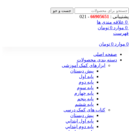
جست و جو
پشتیبانی :
66905651
- 021
0
علاقه مندی ها
0
موارد
0
تومان
فهرست
0
موارد
0
تومان
صفحه اصلی
دسته بندی محصولات
ابزارهای کمک آموزشی
پیش دبستان
پایه اول
پایه دوم
پایه سوم
پایه چهارم
پايه پنجم
پایه ششم
کتاب های کمک درسی
پیش دبستان
پايه اول ابتدايي
پايه دوم ابتدايي