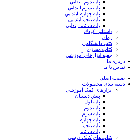
پايه دوم ابتدايي
پايه سوم ابتدايي
پايه چهارم ابتدايي
پايه پنجم ابتدايي
پايه ششم ابتدايي
داستاني كودك
رمان
كتب دانشگاهي
کتاب مجازی
جعبه ابزارهای آموزشی
درباره ما
تماس با ما
صفحه اصلی
دسته بندی محصولات
ابزارهای کمک آموزشی
پیش دبستان
پایه اول
پایه دوم
پایه سوم
پایه چهارم
پايه پنجم
پایه ششم
کتاب های کمک درسی