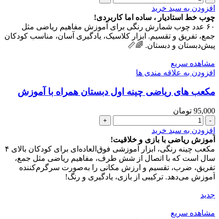
خط
افزودن به سبد خرید
ریاضی
چوب خط استادیار ، ساده اما کاربردی!
اول
۶۰ عدد چوب شمارش رنگی برای آموزش مفاهیم ریاضی مثل
دبستان
جمع، تفریق و تقسیم. ابزار کلاسیک، یادگیری آسان، مناسب کودکان
همراه
پیش‌دبستان و دبستان. 🌈📏
با
آموزش
مشاهده سریع
عدد
افزودن به علاقه مندی ها
مکعب های ریاضی چینه اول دبستان همراه با آموزش
95,000
تومان
مکعب
های
افزودن به سبد خرید
ریاضی
آموزش ریاضی با بازی و خلاقیت!
چینه
مکعب چینه رنگی، ابزار آموزشی فوق‌العاده‌ای برای کودکان بالای ۴
اول
سال است که با اتصال از شش طرف، مفاهیم ریاضی مثل جمع،
دبستان
تفریق، ضرب، تقسیم و ارزش مکانی را به‌صورت سرگرم‌کننده
همراه
آموزش می‌دهد. ترکیبی از بازی، یادگیری و رنگ!
با
آموزش
جدید
عدد
مشاهده سریع