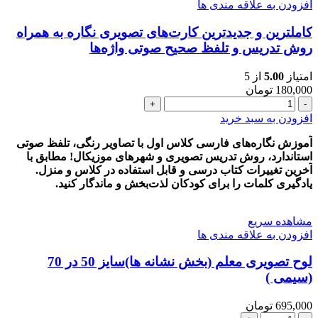
افزودن به علاقه مندی ها
کاملترین و جدیدترین کارت‌های تصویری نگاره به همراه
روش تدریس و تلفظ صحیح صوتی واژه‌ها
امتیاز
5.00
از 5
180,000
تومان
کاملترین
و
افزودن به سبد خرید
جدیدترین
کارت‌های
آموزش نگاره‌های فارسی کلاس اول با تصاویر رنگی، تلفظ صوتی
تصویری
استاندارد، روش تدریس تصویری و شهرهای موزیکال! مطابق با
نگاره
آخرین تغییرات کتاب درسی و قابل استفاده در کلاس و منزل.
به
یادگیری کلمات را برای کودکان لذت‌بخش و ماندگار کنید.
همراه
روش
مشاهده سریع
تدریس
افزودن به علاقه مندی ها
و
تلفظ
لوح تصويری معلم (بخش نشانه ها)سایز 50 در 70
صحیح
(سیمی )
صوتی
واژه‌ها
عدد
695,000
تومان