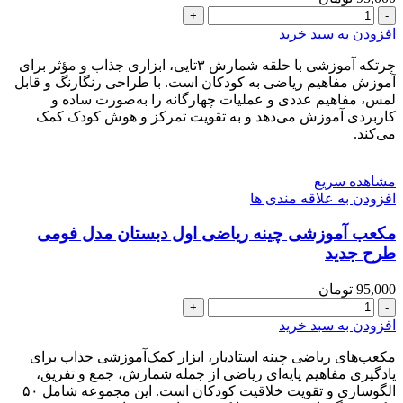
چرتکه
آموزشی
افزودن به سبد خرید
ریاضی
اول
چرتکه آموزشی با حلقه شمارش ۳تایی، ابزاری جذاب و مؤثر برای
و
آموزش مفاهیم ریاضی به کودکان است. با طراحی رنگارنگ و قابل
دوم
لمس، مفاهیم عددی و عملیات چهارگانه را به‌صورت ساده و
دبستان
کاربردی آموزش می‌دهد و به تقویت تمرکز و هوش کودک کمک
می‌کند.
طرح
جدید
عدد
مشاهده سریع
افزودن به علاقه مندی ها
مکعب آموزشی چینه ریاضی اول دبستان مدل فومی
طرح جدید
95,000
تومان
مکعب
آموزشی
افزودن به سبد خرید
چینه
ریاضی
مکعب‌های ریاضی چینه استادیار، ابزار کمک‌آموزشی جذاب برای
اول
یادگیری مفاهیم پایه‌ای ریاضی از جمله شمارش، جمع و تفریق،
دبستان
الگو‌سازی و تقویت خلاقیت کودکان است. این مجموعه شامل ۵۰