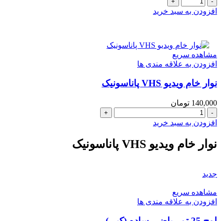
لوح
تصويری
افزودن به سبد خرید
معلم
(بخش
نشانه
ها)سایز
مشاهده سریع
50
افزودن به علاقه مندی ها
در
70
نوار خام ویدیو VHS پاناسونیک
(سیمی
)
عدد
140,000
تومان
نوار
خام
افزودن به سبد خرید
ویدیو
VHS
نوار خام ویدیو VHS پاناسونیک
پاناسونیک
عدد
جدید
مشاهده سریع
افزودن به علاقه مندی ها
لوح 25 تم ریاضی ساده (کپی)