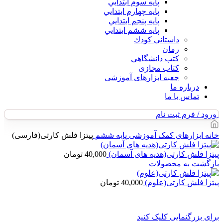
پايه سوم ابتدايي
پايه چهارم ابتدايي
پايه پنجم ابتدايي
پايه ششم ابتدايي
داستاني كودك
رمان
كتب دانشگاهي
کتاب مجازی
جعبه ابزارهای آموزشی
درباره ما
تماس با ما
ورود / فرم ثبت نام
خانه
ابزارهای کمک آموزشی
پایه ششم
پيتزا فلش كارتى(فارسی)
پيتزا فلش كارتى(هدیه های آسمان)
40,000
تومان
بازگشت به محصولات
پيتزا فلش كارتى(علوم)
40,000
تومان
برای بزرگنمایی کلیک کنید