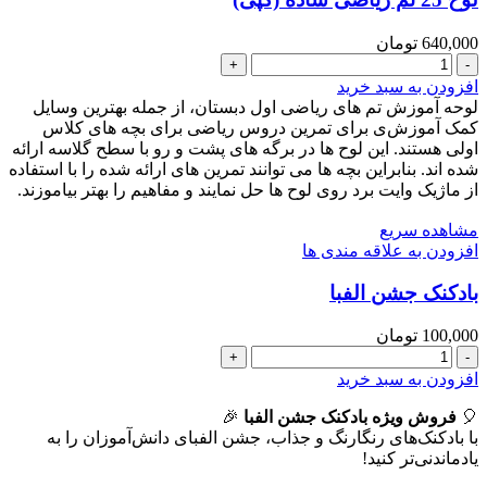
640,000
تومان
لوح
25
افزودن به سبد خرید
تم
لوحه آموزش تم های ریاضی اول دبستان، از جمله بهترین وسایل
ریاضی
کمک آموزش‌ی برای تمرین دروس ریاضی برای بچه های کلاس
ساده
اولی هستند. این لوح ها در برگه های پشت و رو با سطح گلاسه ارائه
(کپی)
شده اند. بنابراین بچه ها می توانند تمرین های ارائه شده را با استفاده
عدد
از ماژیک وایت برد روی لوح ها حل نمایند و مفاهیم را بهتر بیاموزند.
مشاهده سریع
افزودن به علاقه مندی ها
بادکنک جشن الفبا
100,000
تومان
بادکنک
جشن
افزودن به سبد خرید
الفبا
🎈
عدد
فروش ویژه بادکنک جشن الفبا
🎉
با بادکنک‌های رنگارنگ و جذاب، جشن الفبای دانش‌آموزان را به
یادماندنی‌تر کنید!