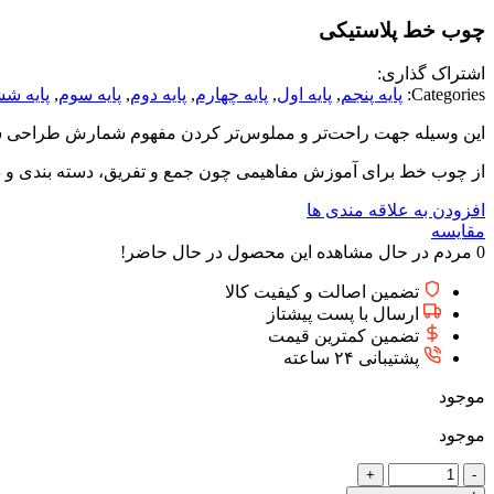
چوب خط پلاستیکی
اشتراک گذاری:
Categories:
پايه پنجم
,
پایه اول
,
پایه چهارم
,
پایه دوم
,
پایه سوم
,
پایه ش
این وسیله جهت راحت‌تر و مملوس‌تر کردن مفهوم شمارش طراحی 
از چوب خط برای آموزش مفاهیمی چون جمع و تفریق، دسته بندی و دیگ
افزودن به علاقه مندی ها
مقایسه
0
مردم در حال مشاهده این محصول در حال حاضر!
تضمین اصالت و کیفیت کالا
ارسال با پست پیشتاز
تضمین کمترین قیمت
پشتیبانی ۲۴ ساعته
موجود
موجود
چوب
خط