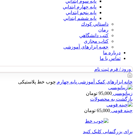
پايه سوم ابتدايي
پايه چهارم ابتدايي
پايه پنجم ابتدايي
پايه ششم ابتدايي
داستاني كودك
رمان
كتب دانشگاهي
کتاب مجازی
جعبه ابزارهای آموزشی
درباره ما
تماس با ما
ورود / فرم ثبت نام
خانه
ابزارهای کمک آموزشی
پایه چهارم
چوب خط پلاستیکی
زیبانویسی
95,000
تومان
بازگشت به محصولات
چینه فومی
65,000
تومان
برای بزرگنمایی کلیک کنید