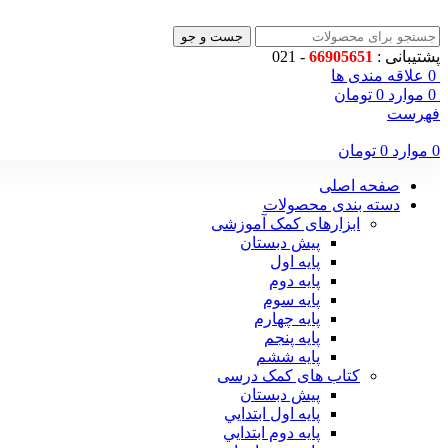
جست و جو
پشتیبانی :
66905651
- 021
0
علاقه مندی ها
0
موارد
0
تومان
فهرست
0
موارد
0
تومان
صفحه اصلی
دسته بندی محصولات
ابزارهای کمک آموزشی
پیش دبستان
پایه اول
پایه دوم
پایه سوم
پایه چهارم
پايه پنجم
پایه ششم
کتاب های کمک درسی
پیش دبستان
پايه اول ابتدايي
پايه دوم ابتدايي